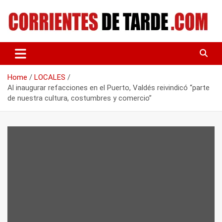
Skip
to
content
Tu portal de noticias
CORRIENTES DE TARDE
Home
LOCALES
Al inaugurar refacciones en el Puerto, Valdés reivindicó “parte
de nuestra cultura, costumbres y comercio”