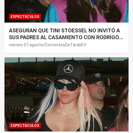
ESPECTÁCULOS
ASEGURAN QUE TINI STOESSEL NO INVITÓ A
SUS PADRES AL CASAMIENTO CON RODRIGO
DE PAUL: LOS MOTIVOS
viernes 07 agosto
CorrientesDeTardeEV
ESPECTÁCULOS