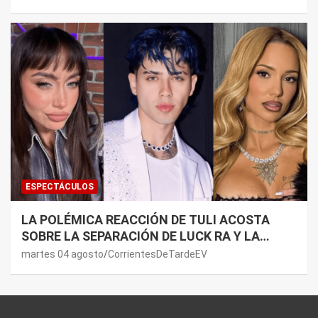
LADO”
ESPECTÁCULOS
LA POLÉMICA REACCIÓN DE TULI ACOSTA
SOBRE LA SEPARACIÓN DE LUCK RA Y LA
JOAQUI: “¿MI VERDAD?”
martes 04 agosto
CorrientesDeTardeEV