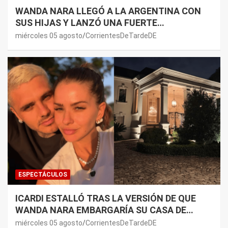
WANDA NARA LLEGÓ A LA ARGENTINA CON
SUS HIJAS Y LANZÓ UNA FUERTE
PREMONICIÓN SOBRE MAURO ICARDI
miércoles 05 agosto
CorrientesDeTardeDE
ESPECTÁCULOS
ICARDI ESTALLÓ TRAS LA VERSIÓN DE QUE
WANDA NARA EMBARGARÍA SU CASA DE
NORDELTA: “NECESITAN RASCAR DE ALGÚN
miércoles 05 agosto
CorrientesDeTardeDE