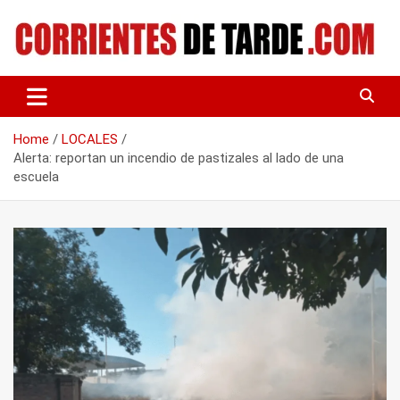
Skip
to
content
Tu portal de noticias
CORRIENTES DE TARDE
Home
LOCALES
Alerta: reportan un incendio de pastizales al lado de una
escuela