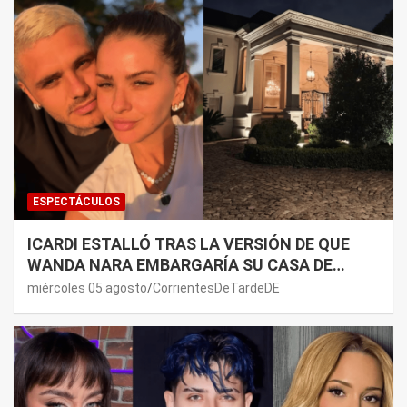
ESPECTÁCULOS
ICARDI ESTALLÓ TRAS LA VERSIÓN DE QUE
WANDA NARA EMBARGARÍA SU CASA DE
NORDELTA: “NECESITAN RASCAR DE ALGÚN
miércoles 05 agosto
CorrientesDeTardeDE
LADO”