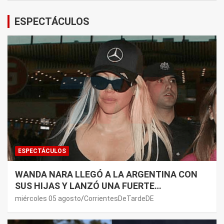
ESPECTÁCULOS
ESPECTÁCULOS
WANDA NARA LLEGÓ A LA ARGENTINA CON
SUS HIJAS Y LANZÓ UNA FUERTE
PREMONICIÓN SOBRE MAURO ICARDI
miércoles 05 agosto
CorrientesDeTardeDE