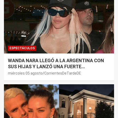
ESPECTÁCULOS
WANDA NARA LLEGÓ A LA ARGENTINA CON
SUS HIJAS Y LANZÓ UNA FUERTE
PREMONICIÓN SOBRE MAURO ICARDI
miércoles 05 agosto
CorrientesDeTardeDE