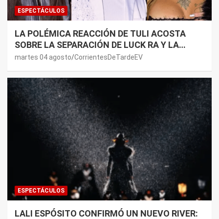
ESPECTÁCULOS
LA POLÉMICA REACCIÓN DE TULI ACOSTA
SOBRE LA SEPARACIÓN DE LUCK RA Y LA
JOAQUI: “¿MI VERDAD?”
martes 04 agosto
CorrientesDeTardeEV
ESPECTÁCULOS
LALI ESPÓSITO CONFIRMÓ UN NUEVO RIVER: