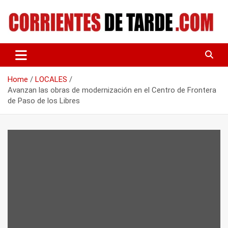
Skip
to
content
Tu portal de noticias
CORRIENTES DE TARDE
Home
LOCALES
Avanzan las obras de modernización en el Centro de Frontera
de Paso de los Libres