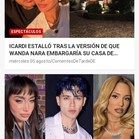
ESPECTÁCULOS
ICARDI ESTALLÓ TRAS LA VERSIÓN DE QUE
WANDA NARA EMBARGARÍA SU CASA DE
NORDELTA: “NECESITAN RASCAR DE ALGÚN
miércoles 05 agosto
CorrientesDeTardeDE
LADO”