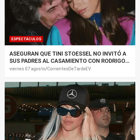
ESPECTÁCULOS
ASEGURAN QUE TINI STOESSEL NO INVITÓ A
SUS PADRES AL CASAMIENTO CON RODRIGO
DE PAUL: LOS MOTIVOS
viernes 07 agosto
CorrientesDeTardeEV