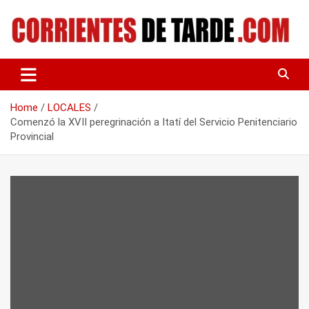
Skip
to
content
Tu portal de noticias
CORRIENTES DE TARDE
Home
LOCALES
Comenzó la XVII peregrinación a Itatí del Servicio Penitenciario
Provincial