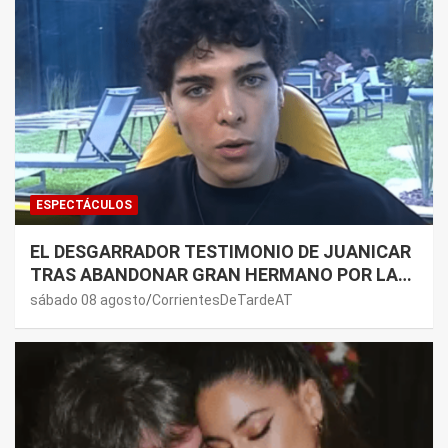
ESPECTÁCULOS
EL DESGARRADOR TESTIMONIO DE JUANICAR
TRAS ABANDONAR GRAN HERMANO POR LA
SALUD DE SU MAMÁ.
sábado 08 agosto
CorrientesDeTardeAT