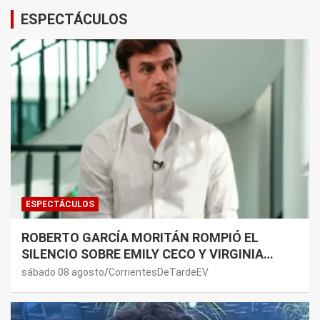
ESPECTÁCULOS
ESPECTÁCULOS
ROBERTO GARCÍA MORITÁN ROMPIÓ EL
SILENCIO SOBRE EMILY CECO Y VIRGINIA
GALLARDO: “DEDÍQUENSE A SUS VIDAS”
sábado 08 agosto
CorrientesDeTardeEV