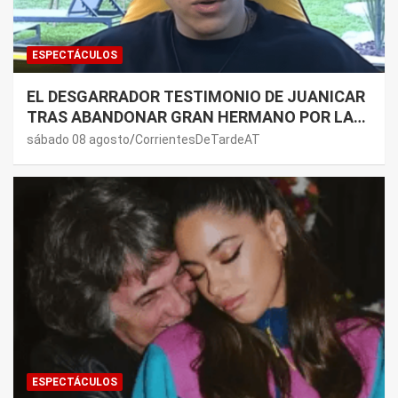
ESPECTÁCULOS
EL DESGARRADOR TESTIMONIO DE JUANICAR
TRAS ABANDONAR GRAN HERMANO POR LA
SALUD DE SU MAMÁ.
sábado 08 agosto
CorrientesDeTardeAT
ESPECTÁCULOS