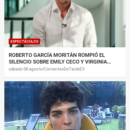
ESPECTÁCULOS
ROBERTO GARCÍA MORITÁN ROMPIÓ EL
SILENCIO SOBRE EMILY CECO Y VIRGINIA
GALLARDO: “DEDÍQUENSE A SUS VIDAS”
sábado 08 agosto
CorrientesDeTardeEV