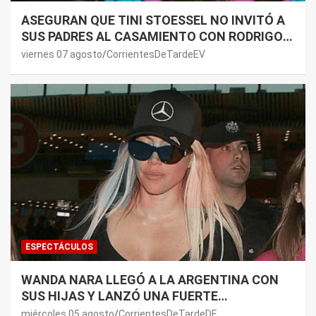
ASEGURAN QUE TINI STOESSEL NO INVITÓ A
SUS PADRES AL CASAMIENTO CON RODRIGO
DE PAUL: LOS MOTIVOS
viernes 07 agosto
CorrientesDeTardeEV
ESPECTÁCULOS
WANDA NARA LLEGÓ A LA ARGENTINA CON
SUS HIJAS Y LANZÓ UNA FUERTE
PREMONICIÓN SOBRE MAURO ICARDI
miércoles 05 agosto
CorrientesDeTardeDE