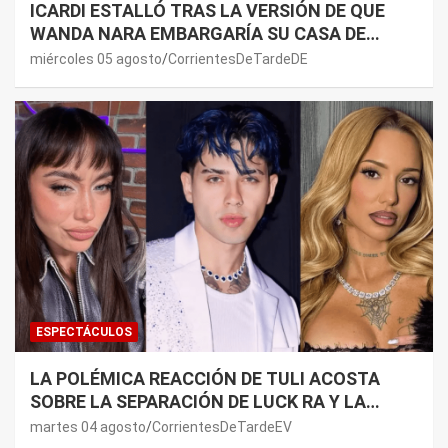
ICARDI ESTALLÓ TRAS LA VERSIÓN DE QUE
WANDA NARA EMBARGARÍA SU CASA DE
NORDELTA: “NECESITAN RASCAR DE ALGÚN
miércoles 05 agosto
CorrientesDeTardeDE
LADO”
ESPECTÁCULOS
LA POLÉMICA REACCIÓN DE TULI ACOSTA
SOBRE LA SEPARACIÓN DE LUCK RA Y LA
JOAQUI: “¿MI VERDAD?”
martes 04 agosto
CorrientesDeTardeEV