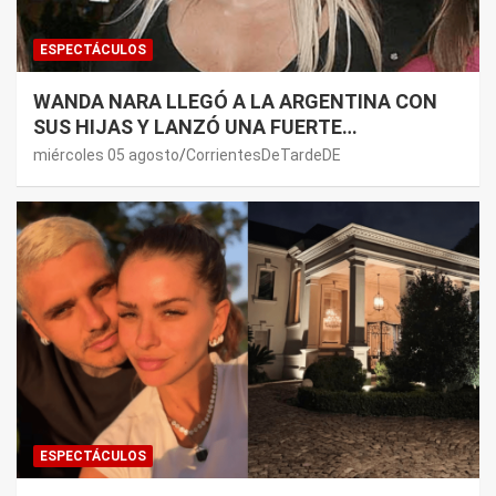
ESPECTÁCULOS
WANDA NARA LLEGÓ A LA ARGENTINA CON
SUS HIJAS Y LANZÓ UNA FUERTE
PREMONICIÓN SOBRE MAURO ICARDI
miércoles 05 agosto
CorrientesDeTardeDE
ESPECTÁCULOS