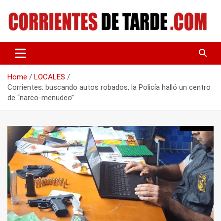
Skip
to
content
Tu portal de noticias
CORRIENTES DE TARDE
Home
LOCALES
Corrientes: buscando autos robados, la Policía halló un centro
de “narco-menudeo”