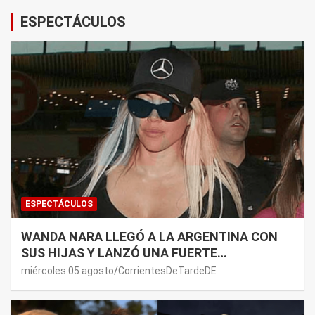
ESPECTÁCULOS
ESPECTÁCULOS
WANDA NARA LLEGÓ A LA ARGENTINA CON
SUS HIJAS Y LANZÓ UNA FUERTE
PREMONICIÓN SOBRE MAURO ICARDI
miércoles 05 agosto
CorrientesDeTardeDE