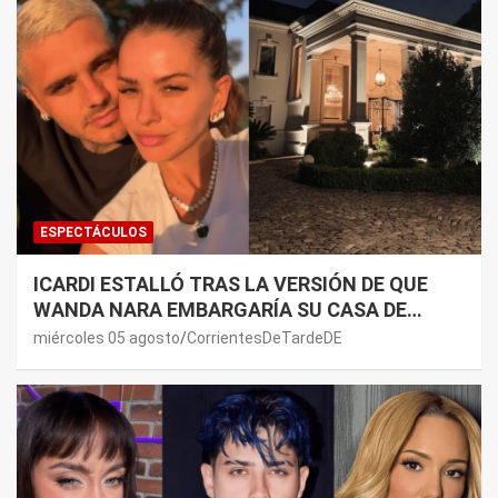
ESPECTÁCULOS
ICARDI ESTALLÓ TRAS LA VERSIÓN DE QUE
WANDA NARA EMBARGARÍA SU CASA DE
NORDELTA: “NECESITAN RASCAR DE ALGÚN
miércoles 05 agosto
CorrientesDeTardeDE
LADO”