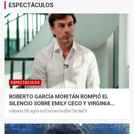
ESPECTÁCULOS
ESPECTÁCULOS
ROBERTO GARCÍA MORITÁN ROMPIÓ EL
SILENCIO SOBRE EMILY CECO Y VIRGINIA
GALLARDO: “DEDÍQUENSE A SUS VIDAS”
sábado 08 agosto
CorrientesDeTardeEV