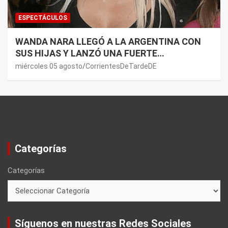
ESPECTÁCULOS
WANDA NARA LLEGÓ A LA ARGENTINA CON
SUS HIJAS Y LANZÓ UNA FUERTE
PREMONICIÓN SOBRE MAURO ICARDI
miércoles 05 agosto
CorrientesDeTardeDE
Categorías
Categorías
Síguenos en nuestras Redes Sociales