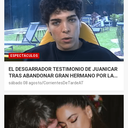
ESPECTÁCULOS
EL DESGARRADOR TESTIMONIO DE JUANICAR
TRAS ABANDONAR GRAN HERMANO POR LA
SALUD DE SU MAMÁ.
sábado 08 agosto
CorrientesDeTardeAT