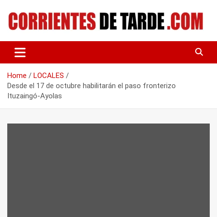
Skip
to
content
Tu portal de noticias
CORRIENTES DE TARDE
Home
LOCALES
Desde el 17 de octubre habilitarán el paso fronterizo
Ituzaingó-Ayolas