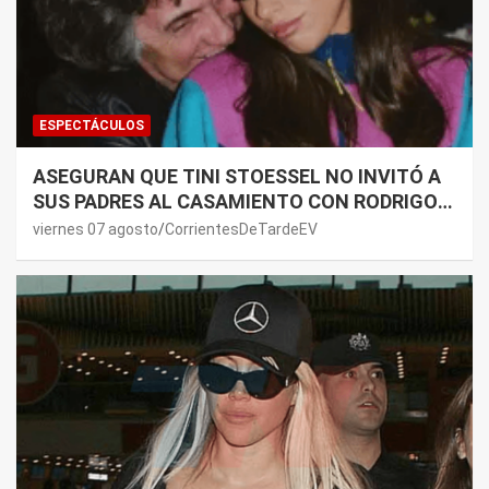
ESPECTÁCULOS
ASEGURAN QUE TINI STOESSEL NO INVITÓ A
SUS PADRES AL CASAMIENTO CON RODRIGO
DE PAUL: LOS MOTIVOS
viernes 07 agosto
CorrientesDeTardeEV