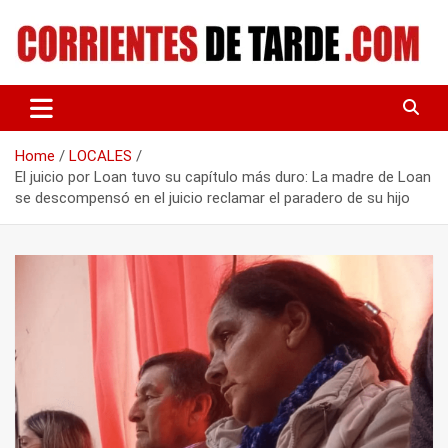
Skip
to
content
Tu portal de noticias
CORRIENTES DE TARDE
Home
LOCALES
El juicio por Loan tuvo su capítulo más duro: La madre de Loan
se descompensó en el juicio reclamar el paradero de su hijo