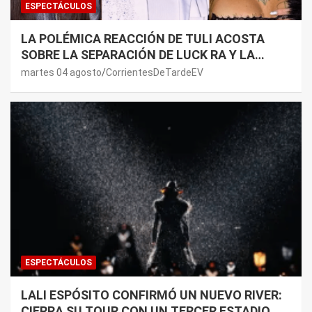
ESPECTÁCULOS
LA POLÉMICA REACCIÓN DE TULI ACOSTA
SOBRE LA SEPARACIÓN DE LUCK RA Y LA
JOAQUI: “¿MI VERDAD?”
martes 04 agosto
CorrientesDeTardeEV
ESPECTÁCULOS
LALI ESPÓSITO CONFIRMÓ UN NUEVO RIVER:
CIERRA SU TOUR CON UN TERCER ESTADIO