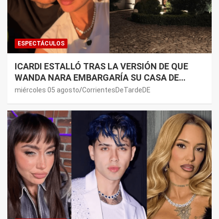
ESPECTÁCULOS
ICARDI ESTALLÓ TRAS LA VERSIÓN DE QUE
WANDA NARA EMBARGARÍA SU CASA DE
NORDELTA: “NECESITAN RASCAR DE ALGÚN
miércoles 05 agosto
CorrientesDeTardeDE
LADO”