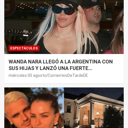
ESPECTÁCULOS
WANDA NARA LLEGÓ A LA ARGENTINA CON
SUS HIJAS Y LANZÓ UNA FUERTE
PREMONICIÓN SOBRE MAURO ICARDI
miércoles 05 agosto
CorrientesDeTardeDE