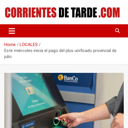
Skip
to
content
Tu portal de noticias
CORRIENTES DE TARDE
Home
LOCALES
Este miércoles inicia el pago del plus unificado provincial de
julio