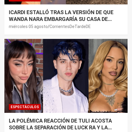
ICARDI ESTALLÓ TRAS LA VERSIÓN DE QUE
WANDA NARA EMBARGARÍA SU CASA DE
NORDELTA: “NECESITAN RASCAR DE ALGÚN
miércoles 05 agosto
CorrientesDeTardeDE
LADO”
ESPECTÁCULOS
LA POLÉMICA REACCIÓN DE TULI ACOSTA
SOBRE LA SEPARACIÓN DE LUCK RA Y LA