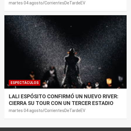
JOAQUI: “¿MI VERDAD?”
martes 04 agosto
CorrientesDeTardeEV
ESPECTÁCULOS
LALI ESPÓSITO CONFIRMÓ UN NUEVO RIVER:
CIERRA SU TOUR CON UN TERCER ESTADIO
martes 04 agosto
CorrientesDeTardeEV