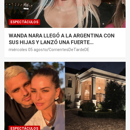
ESPECTÁCULOS
WANDA NARA LLEGÓ A LA ARGENTINA CON
SUS HIJAS Y LANZÓ UNA FUERTE
PREMONICIÓN SOBRE MAURO ICARDI
miércoles 05 agosto
CorrientesDeTardeDE
ESPECTÁCULOS