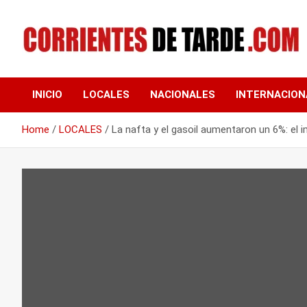
Skip
to
content
Tu portal de noticias
CORRIENTES DE
INICIO
LOCALES
NACIONALES
INTERNACION
TARDE
Home
LOCALES
La nafta y el gasoil aumentaron un 6%: el i