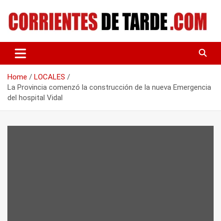
Skip
to
content
Tu portal de noticias
CORRIENTES DE TARDE
Home
LOCALES
La Provincia comenzó la construcción de la nueva Emergencia
del hospital Vidal