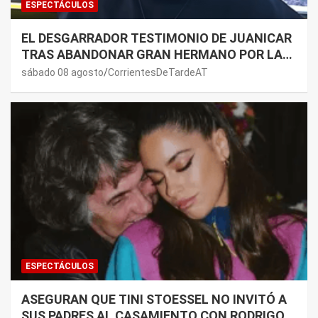
ESPECTÁCULOS
EL DESGARRADOR TESTIMONIO DE JUANICAR
TRAS ABANDONAR GRAN HERMANO POR LA
SALUD DE SU MAMÁ.
sábado 08 agosto
CorrientesDeTardeAT
ESPECTÁCULOS
ASEGURAN QUE TINI STOESSEL NO INVITÓ A
SUS PADRES AL CASAMIENTO CON RODRIGO