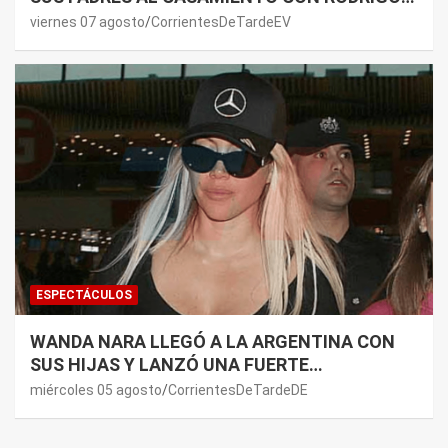
DE PAUL: LOS MOTIVOS
viernes 07 agosto
CorrientesDeTardeEV
ESPECTÁCULOS
WANDA NARA LLEGÓ A LA ARGENTINA CON
SUS HIJAS Y LANZÓ UNA FUERTE
PREMONICIÓN SOBRE MAURO ICARDI
miércoles 05 agosto
CorrientesDeTardeDE