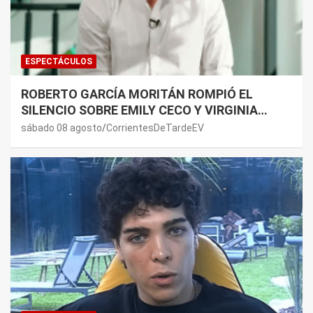
ESPECTÁCULOS
ROBERTO GARCÍA MORITÁN ROMPIÓ EL
SILENCIO SOBRE EMILY CECO Y VIRGINIA
GALLARDO: “DEDÍQUENSE A SUS VIDAS”
sábado 08 agosto
CorrientesDeTardeEV