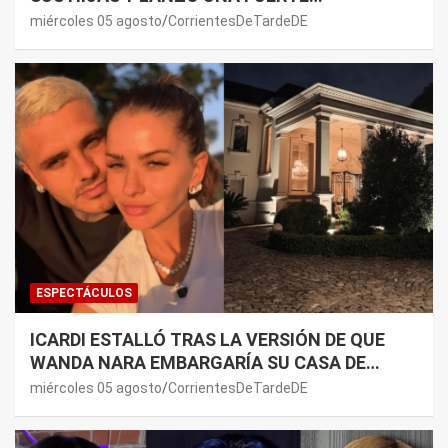
PREMONICIÓN SOBRE MAURO ICARDI
miércoles 05 agosto
CorrientesDeTardeDE
ESPECTÁCULOS
ICARDI ESTALLÓ TRAS LA VERSIÓN DE QUE
WANDA NARA EMBARGARÍA SU CASA DE
NORDELTA: “NECESITAN RASCAR DE ALGÚN
miércoles 05 agosto
CorrientesDeTardeDE
LADO”