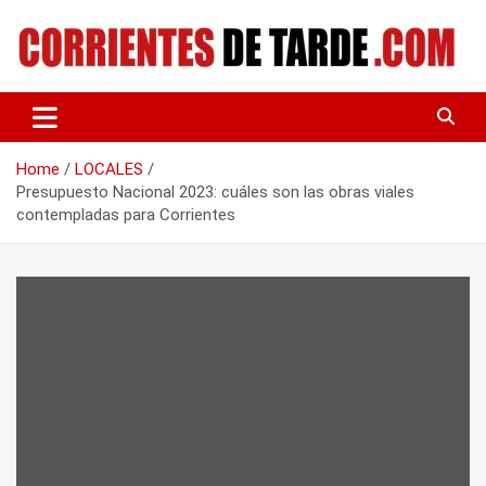
Skip
to
content
Tu portal de noticias
CORRIENTES DE TARDE
Home
LOCALES
Presupuesto Nacional 2023: cuáles son las obras viales
contempladas para Corrientes