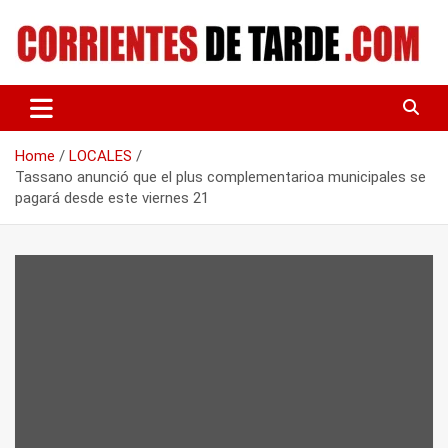
Skip
to
content
Tu portal de noticias
CORRIENTES DE TARDE
Home
LOCALES
Tassano anunció que el plus complementarioa municipales se
pagará desde este viernes 21