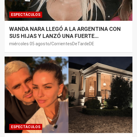
ESPECTÁCULOS
WANDA NARA LLEGÓ A LA ARGENTINA CON
SUS HIJAS Y LANZÓ UNA FUERTE
PREMONICIÓN SOBRE MAURO ICARDI
miércoles 05 agosto
CorrientesDeTardeDE
ESPECTÁCULOS