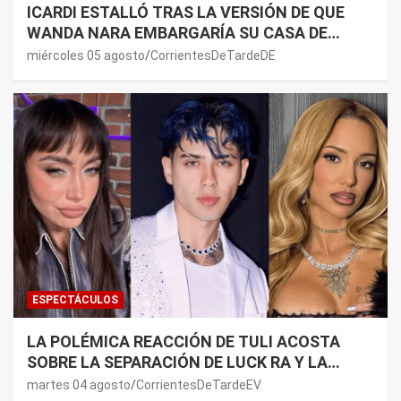
ICARDI ESTALLÓ TRAS LA VERSIÓN DE QUE
WANDA NARA EMBARGARÍA SU CASA DE
NORDELTA: “NECESITAN RASCAR DE ALGÚN
miércoles 05 agosto
CorrientesDeTardeDE
LADO”
ESPECTÁCULOS
LA POLÉMICA REACCIÓN DE TULI ACOSTA
SOBRE LA SEPARACIÓN DE LUCK RA Y LA
JOAQUI: “¿MI VERDAD?”
martes 04 agosto
CorrientesDeTardeEV