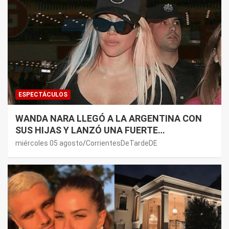
ESPECTÁCULOS
WANDA NARA LLEGÓ A LA ARGENTINA CON
SUS HIJAS Y LANZÓ UNA FUERTE
PREMONICIÓN SOBRE MAURO ICARDI
miércoles 05 agosto
CorrientesDeTardeDE