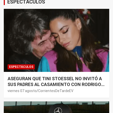
ESPECTÁCULOS
ESPECTÁCULOS
ASEGURAN QUE TINI STOESSEL NO INVITÓ A
SUS PADRES AL CASAMIENTO CON RODRIGO
DE PAUL: LOS MOTIVOS
viernes 07 agosto
CorrientesDeTardeEV