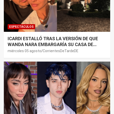
ESPECTÁCULOS
ICARDI ESTALLÓ TRAS LA VERSIÓN DE QUE
WANDA NARA EMBARGARÍA SU CASA DE
NORDELTA: “NECESITAN RASCAR DE ALGÚN
miércoles 05 agosto
CorrientesDeTardeDE
LADO”