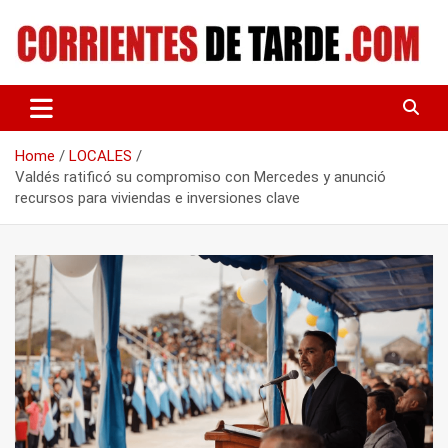
Skip
to
content
Tu portal de noticias
CORRIENTES DE TARDE
Home
LOCALES
Valdés ratificó su compromiso con Mercedes y anunció
recursos para viviendas e inversiones clave