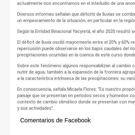
actualmente nos encontramos en el interludio de una anoma
Diversos informes señalan que déficits de lluvias se com
un empeoramiento de la situación, en particular en la regió
Según la Entidad Binacional Yacyretá, el año 2020 resultó 
El déficit de lluvia osciló mayormente entre el 20% y 60%
repercusión puede observarse en los bajos caudales del rí
precipitaciones ocurridas en la cuenca de este curso dond
Sobre este fenómeno algunos responsabilizan al cambio cli
nutrir de agua, también a la expansión de la frontera agro
a la característica intrínseca de las precipitaciones: su varia
En consecuencia, señala Micaela Flores: “Es nuestro propó
paisaje que se presentan en períodos secos y húmedos com
contexto de cambio climático donde se presentan con may
y sus actividades”.
Comentarios de Facebook