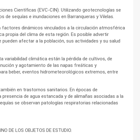
ciones Científicas (EVC-CIN). Utilizando geotecnologías se
os de sequías e inundaciones en Barranqueras y Vilelas.
 a factores dinámicos vinculados a la circulación atmosférica
a propia del clima de esta región. Es posible advertir
pueden afectar a la población, sus actividades y su salud
variabilidad climática están la pérdida de cultivos, de
inución y agotamiento de las napas freáticas y
ara beber, eventos hidrometeorológicos extremos, entre
también en trastornos sanitarios. En épocas de
la presencia de agua estancada y de alimañas asociadas a la
quías se observan patologías respiratorias relacionadas
NO DE LOS OBJETOS DE ESTUDIO.