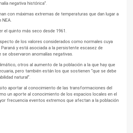
lía negativa histórica”.
binan con máximas extremas de temperaturas que dan lugar a
n NEA.
ser el quinto más seco desde 1961.
 respecto de los valores considerados como normales cuya
o Paraná y está asociada a la persistente escasez de
e se observaron anomalías negativas.
mático, otros al aumento de la población a la que hay que
pecuaria, pero también están los que sostienen “que se debe
bilidad natural”.
sito aportar al conocimiento de las transformaciones del
o un aporte al conocimiento de los espacios locales en el
or frecuencia eventos extremos que afectan a la población