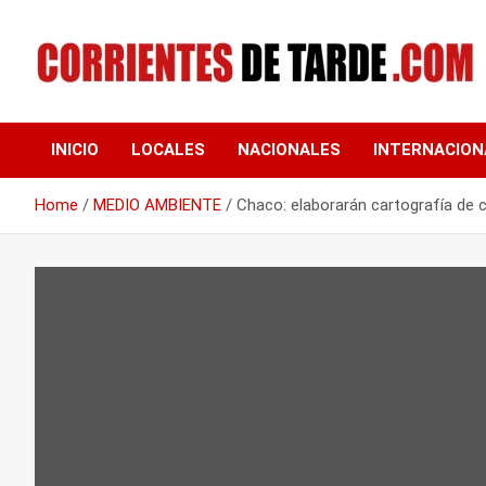
Skip
to
content
Tu portal de noticias
CORRIENTES DE
INICIO
LOCALES
NACIONALES
INTERNACION
TARDE
Home
MEDIO AMBIENTE
Chaco: elaborarán cartografía de 