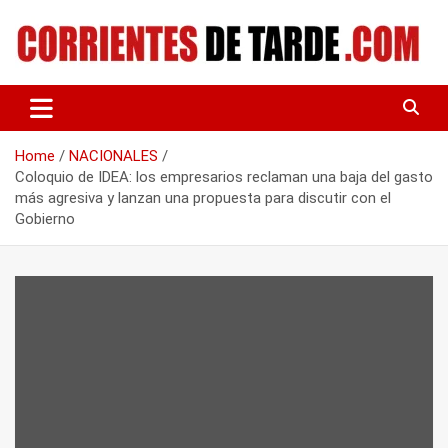
Skip
to
content
Tu portal de noticias
CORRIENTES DE TARDE
Home
NACIONALES
Coloquio de IDEA: los empresarios reclaman una baja del gasto
más agresiva y lanzan una propuesta para discutir con el
Gobierno