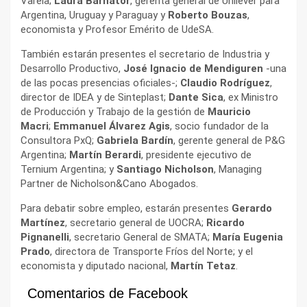
Varela;
Laura Barnator
, gerenta general de Unilever para
Argentina, Uruguay y Paraguay y
Roberto Bouzas
,
economista y Profesor Emérito de UdeSA.
También estarán presentes el secretario de Industria y
Desarrollo Productivo,
José Ignacio de Mendiguren
-una
de las pocas presencias oficiales-;
Claudio Rodríguez
,
director de IDEA y de Sinteplast;
Dante Sica
, ex Ministro
de Producción y Trabajo de la gestión de
Mauricio
Macri
;
Emmanuel Álvarez Agis
, socio fundador de la
Consultora PxQ;
Gabriela Bardín
, gerente general de P&G
Argentina;
Martín Berardi
, presidente ejecutivo de
Ternium Argentina; y
Santiago Nicholson
, Managing
Partner de Nicholson&Cano Abogados.
Para debatir sobre empleo, estarán presentes
Gerardo
Martínez
, secretario general de UOCRA;
Ricardo
Pignanelli
, secretario General de SMATA;
María Eugenia
Prado
, directora de Transporte Fríos del Norte; y el
economista y diputado nacional,
Martín Tetaz
.
Comentarios de Facebook