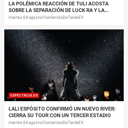
LA POLÉMICA REACCIÓN DE TULI ACOSTA
SOBRE LA SEPARACIÓN DE LUCK RA Y LA
JOAQUI: “¿MI VERDAD?”
martes 04 agosto
CorrientesDeTardeEV
ESPECTÁCULOS
LALI ESPÓSITO CONFIRMÓ UN NUEVO RIVER:
CIERRA SU TOUR CON UN TERCER ESTADIO
martes 04 agosto
CorrientesDeTardeEV