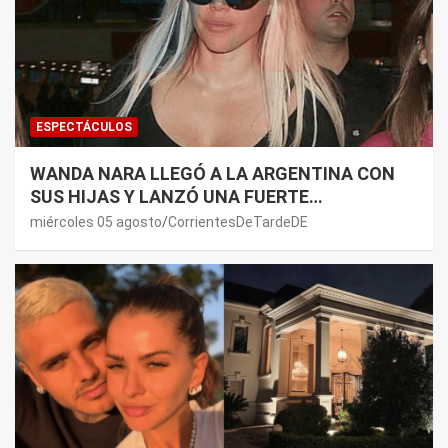
ESPECTÁCULOS
WANDA NARA LLEGÓ A LA ARGENTINA CON
SUS HIJAS Y LANZÓ UNA FUERTE
PREMONICIÓN SOBRE MAURO ICARDI
miércoles 05 agosto
CorrientesDeTardeDE