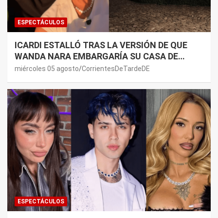
ESPECTÁCULOS
ICARDI ESTALLÓ TRAS LA VERSIÓN DE QUE
WANDA NARA EMBARGARÍA SU CASA DE
NORDELTA: “NECESITAN RASCAR DE ALGÚN
miércoles 05 agosto
CorrientesDeTardeDE
LADO”
ESPECTÁCULOS