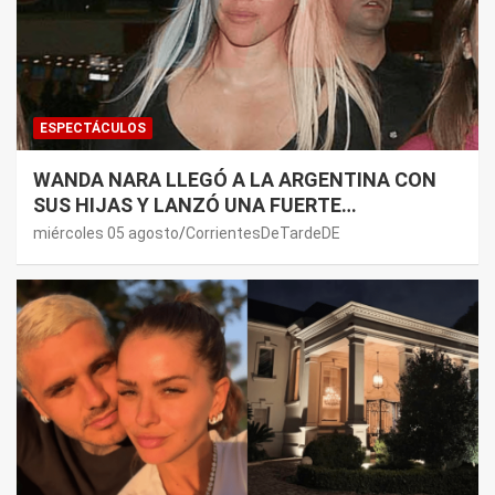
ESPECTÁCULOS
WANDA NARA LLEGÓ A LA ARGENTINA CON
SUS HIJAS Y LANZÓ UNA FUERTE
PREMONICIÓN SOBRE MAURO ICARDI
miércoles 05 agosto
CorrientesDeTardeDE