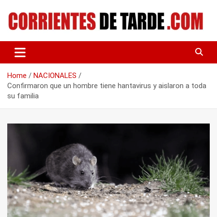
Skip
to
content
Tu portal de noticias
CORRIENTES DE TARDE
Home
NACIONALES
Confirmaron que un hombre tiene hantavirus y aislaron a toda
su familia