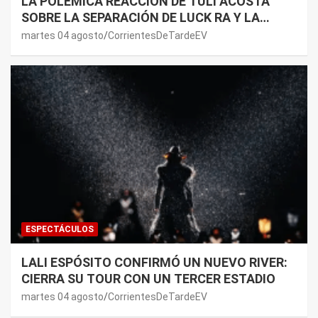
LA POLÉMICA REACCIÓN DE TULI ACOSTA
SOBRE LA SEPARACIÓN DE LUCK RA Y LA
JOAQUI: “¿MI VERDAD?”
martes 04 agosto
CorrientesDeTardeEV
ESPECTÁCULOS
LALI ESPÓSITO CONFIRMÓ UN NUEVO RIVER:
CIERRA SU TOUR CON UN TERCER ESTADIO
martes 04 agosto
CorrientesDeTardeEV