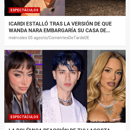
ESPECTÁCULOS
ICARDI ESTALLÓ TRAS LA VERSIÓN DE QUE
WANDA NARA EMBARGARÍA SU CASA DE
NORDELTA: “NECESITAN RASCAR DE ALGÚN
miércoles 05 agosto
CorrientesDeTardeDE
LADO”
ESPECTÁCULOS