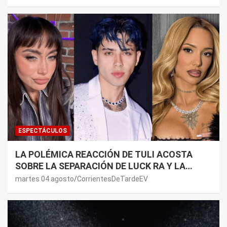
LADO”
ESPECTÁCULOS
LA POLÉMICA REACCIÓN DE TULI ACOSTA
SOBRE LA SEPARACIÓN DE LUCK RA Y LA
JOAQUI: “¿MI VERDAD?”
martes 04 agosto
CorrientesDeTardeEV