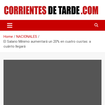
Skip
to
content
Tu portal de noticias
CORRIENTES DE TARDE
Home
NACIONALES
El Salario Mínimo aumentará un 20% en cuatro cuotas: a
cuánto llegará