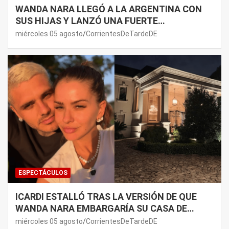
WANDA NARA LLEGÓ A LA ARGENTINA CON
SUS HIJAS Y LANZÓ UNA FUERTE
PREMONICIÓN SOBRE MAURO ICARDI
miércoles 05 agosto
CorrientesDeTardeDE
ESPECTÁCULOS
ICARDI ESTALLÓ TRAS LA VERSIÓN DE QUE
WANDA NARA EMBARGARÍA SU CASA DE
NORDELTA: “NECESITAN RASCAR DE ALGÚN
miércoles 05 agosto
CorrientesDeTardeDE