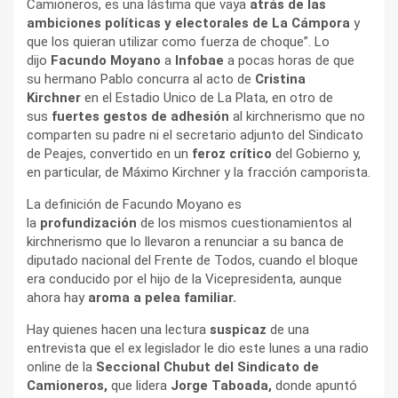
Camioneros, es una lástima que vaya
atrás de las
ambiciones políticas y electorales de La Cámpora
y
que los quieran utilizar como fuerza de choque”. Lo
dijo
Facundo Moyano
a
Infobae
a pocas horas de que
su hermano Pablo concurra al acto de
Cristina
Kirchner
en el Estadio Unico de La Plata, en otro de
sus
fuertes gestos de adhesión
al kirchnerismo que no
comparten su padre ni el secretario adjunto del Sindicato
de Peajes, convertido en un
feroz crítico
del Gobierno y,
en particular, de Máximo Kirchner y la fracción camporista.
La definición de Facundo Moyano es
la
profundización
de los mismos cuestionamientos al
kirchnerismo que lo llevaron a renunciar a su banca de
diputado nacional del Frente de Todos, cuando el bloque
era conducido por el hijo de la Vicepresidenta, aunque
ahora hay
aroma a pelea familiar.
Hay quienes hacen una lectura
suspicaz
de una
entrevista que el ex legislador le dio este lunes a una radio
online de la
Seccional Chubut del Sindicato de
Camioneros,
que lidera
Jorge Taboada,
donde apuntó