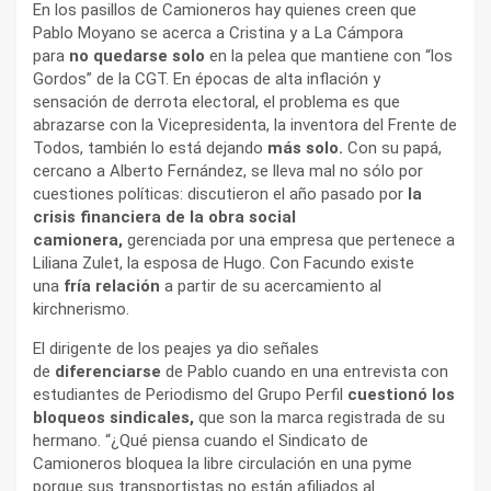
En los pasillos de Camioneros hay quienes creen que
Pablo Moyano se acerca a Cristina y a La Cámpora
para
no quedarse solo
en la pelea que mantiene con “los
Gordos” de la CGT. En épocas de alta inflación y
sensación de derrota electoral, el problema es que
abrazarse con la Vicepresidenta, la inventora del Frente de
Todos, también lo está dejando
más solo.
Con su papá,
cercano a Alberto Fernández, se lleva mal no sólo por
cuestiones políticas: discutieron el año pasado por
la
crisis financiera de la obra social
camionera,
gerenciada por una empresa que pertenece a
Liliana Zulet, la esposa de Hugo. Con Facundo existe
una
fría relación
a partir de su acercamiento al
kirchnerismo.
El dirigente de los peajes ya dio señales
de
diferenciarse
de Pablo cuando en una entrevista con
estudiantes de Periodismo del Grupo Perfil
cuestionó los
bloqueos sindicales,
que son la marca registrada de su
hermano. “¿Qué piensa cuando el Sindicato de
Camioneros bloquea la libre circulación en una pyme
porque sus transportistas no están afiliados al