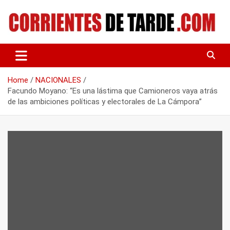
Skip
to
content
Tu portal de noticias
CORRIENTES DE TARDE
Home
NACIONALES
Facundo Moyano: “Es una lástima que Camioneros vaya atrás
de las ambiciones políticas y electorales de La Cámpora”