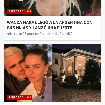
ESPECTÁCULOS
WANDA NARA LLEGÓ A LA ARGENTINA CON
SUS HIJAS Y LANZÓ UNA FUERTE
PREMONICIÓN SOBRE MAURO ICARDI
miércoles 05 agosto
CorrientesDeTardeDE
ESPECTÁCULOS