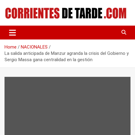
Skip
to
content
Tu portal de noticias
CORRIENTES DE TARDE
Home
NACIONALES
La salida anticipada de Manzur agranda la crisis del Gobierno y
Sergio Massa gana centralidad en la gestión