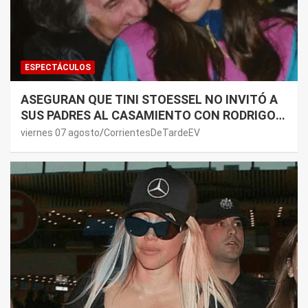
ESPECTÁCULOS
ASEGURAN QUE TINI STOESSEL NO INVITÓ A
SUS PADRES AL CASAMIENTO CON RODRIGO
DE PAUL: LOS MOTIVOS
viernes 07 agosto
CorrientesDeTardeEV