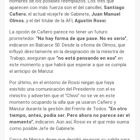
nombres de los posibles reemplazos. Los tres que
aparecen con más fuerza son el del canciller,
Santiago
Cafiero
; el actual vicejefe de Gabinete,
Juan Manuel
Olmos
; y el del titular de la AFI,
Agustín Rossi.
La opción de Cafiero parece no tener un futuro
prometedor.
“No hay forma de que pase. No es serio”
,
indicaron en Balcarce 50. Desde la oficina de Olmos, que
influyó directamente en la designación de la ministra de
Trabajo, aseguran que
“no está pensando en eso”
en
este momento y que habrá que esperar a que se cumpla
el anticipo de Manzur.
Por último, en el entorno de Rossi niegan que haya
existido una comunicación del Presidente con el ex
ministro y advierten que el “Chivo” no se ve en este
momento ocupando la silla que ya usaron Cafiero y
Manzur durante la gestión del Frente de Todos.
“En otro
tiempo, antes, podía ser. Pero ahora no parece ser el
momento”
, indicaron. Aún así, Rossi es el que más suena
como posible Jefe de Gabinete.
Cerca de Manzur dicen que decidió anunciar su salida para