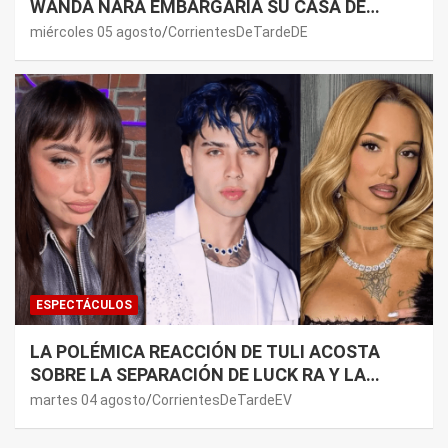
WANDA NARA EMBARGARÍA SU CASA DE
NORDELTA: “NECESITAN RASCAR DE ALGÚN
miércoles 05 agosto
CorrientesDeTardeDE
LADO”
ESPECTÁCULOS
LA POLÉMICA REACCIÓN DE TULI ACOSTA
SOBRE LA SEPARACIÓN DE LUCK RA Y LA
JOAQUI: “¿MI VERDAD?”
martes 04 agosto
CorrientesDeTardeEV