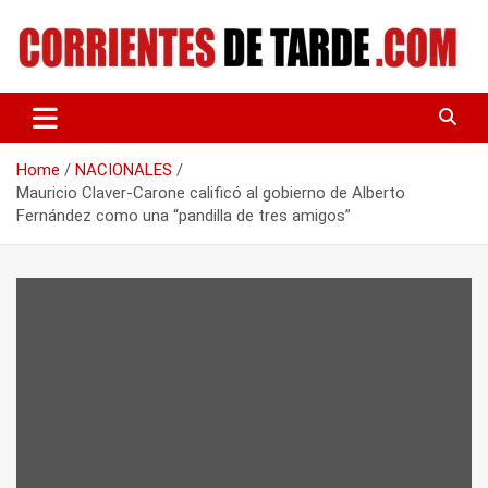
Skip
to
content
Tu portal de noticias
CORRIENTES DE TARDE
Home
NACIONALES
Mauricio Claver-Carone calificó al gobierno de Alberto
Fernández como una “pandilla de tres amigos”