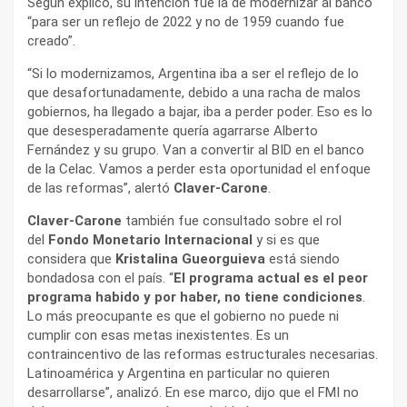
Según explicó, su intención fue la de modernizar al banco
“para ser un reflejo de 2022 y no de 1959 cuando fue
creado”.
“Si lo modernizamos, Argentina iba a ser el reflejo de lo
que desafortunadamente, debido a una racha de malos
gobiernos, ha llegado a bajar, iba a perder poder. Eso es lo
que desesperadamente quería agarrarse Alberto
Fernández y su grupo. Van a convertir al BID en el banco
de la Celac. Vamos a perder esta oportunidad el enfoque
de las reformas”, alertó
Claver-Carone
.
Claver-Carone
también fue consultado sobre el rol
del
Fondo Monetario Internacional
y si es que
considera que
Kristalina Gueorguieva
está siendo
bondadosa con el país. “
El programa actual es el peor
programa habido y por haber, no tiene condiciones
.
Lo más preocupante es que el gobierno no puede ni
cumplir con esas metas inexistentes. Es un
contraincentivo de las reformas estructurales necesarias.
Latinoamérica y Argentina en particular no quieren
desarrollarse”, analizó. En ese marco, dijo que el FMI no