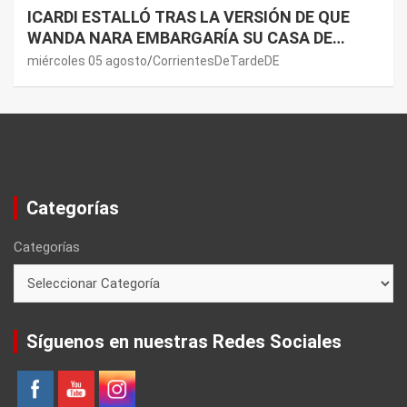
ICARDI ESTALLÓ TRAS LA VERSIÓN DE QUE
WANDA NARA EMBARGARÍA SU CASA DE
NORDELTA: “NECESITAN RASCAR DE ALGÚN
miércoles 05 agosto
CorrientesDeTardeDE
LADO”
Categorías
Categorías
Síguenos en nuestras Redes Sociales