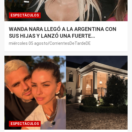
ESPECTÁCULOS
WANDA NARA LLEGÓ A LA ARGENTINA CON
SUS HIJAS Y LANZÓ UNA FUERTE
PREMONICIÓN SOBRE MAURO ICARDI
miércoles 05 agosto
CorrientesDeTardeDE
ESPECTÁCULOS