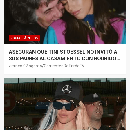
ESPECTÁCULOS
ASEGURAN QUE TINI STOESSEL NO INVITÓ A
SUS PADRES AL CASAMIENTO CON RODRIGO
DE PAUL: LOS MOTIVOS
viernes 07 agosto
CorrientesDeTardeEV