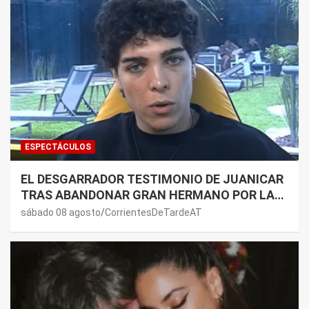
ESPECTÁCULOS
EL DESGARRADOR TESTIMONIO DE JUANICAR
TRAS ABANDONAR GRAN HERMANO POR LA
SALUD DE SU MAMÁ.
sábado 08 agosto
CorrientesDeTardeAT