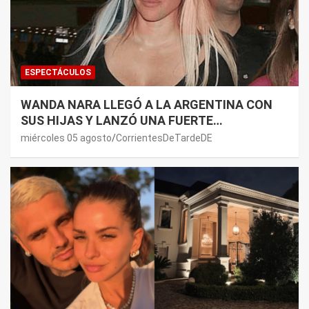
ESPECTÁCULOS
WANDA NARA LLEGÓ A LA ARGENTINA CON
SUS HIJAS Y LANZÓ UNA FUERTE
PREMONICIÓN SOBRE MAURO ICARDI
miércoles 05 agosto
CorrientesDeTardeDE