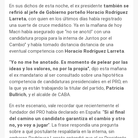
En sus dichos de esta noche, el ex presidente
también se
refirió al jefe de Gobierno porteño Horacio Rodríguez
Larreta
, con quien en los últimos días había registrado
una suerte de cruce mediático. Ya en la mañana de hoy
Macri había asegurado que “no se anotó” con una
candidatura propia para la interna de Juntos por el
Cambio” y había tomado distancia distancia de una
eventual competencia con
Horacio Rodríguez Larreta
.
“
Yo no me he anotado. Es momento de pelear por las
ideas y los valores, no por la propia”
, dijo esta mañana
el ex mandatario al ser consultado sobre una hipotética
competencia de candidaturas presidenciales en el PRO, en
la que ya están trabajando la titular del partido,
Patricia
Bullrich
, y el alcalde de CABA.
En este escenario, vale recordar que recientemente el
fundador del PRO había declarado en España: “
Si al final
del camino un candidato garantiza el cambio y otro
no, yo voy a jugar
”. La frase respondía una pregunta
sobre a qué postulante respaldaría en la interna, sin
embargo Rodríguez Larreta entendió que el ex Presidente