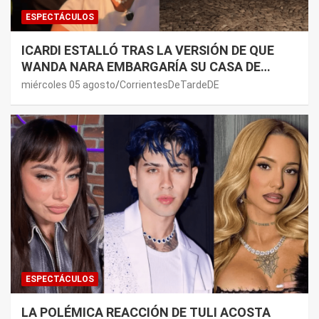
ESPECTÁCULOS
ICARDI ESTALLÓ TRAS LA VERSIÓN DE QUE
WANDA NARA EMBARGARÍA SU CASA DE
NORDELTA: “NECESITAN RASCAR DE ALGÚN
miércoles 05 agosto
CorrientesDeTardeDE
LADO”
ESPECTÁCULOS
LA POLÉMICA REACCIÓN DE TULI ACOSTA