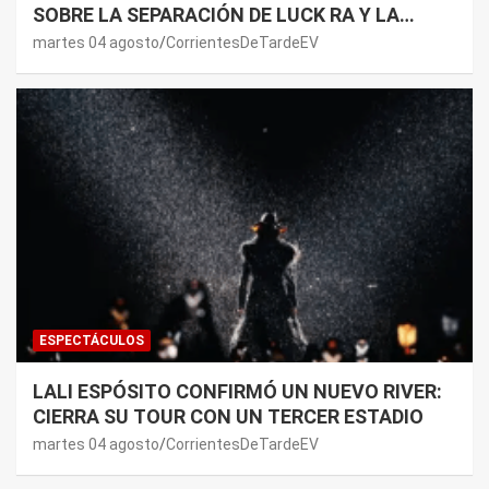
SOBRE LA SEPARACIÓN DE LUCK RA Y LA
JOAQUI: “¿MI VERDAD?”
martes 04 agosto
CorrientesDeTardeEV
ESPECTÁCULOS
LALI ESPÓSITO CONFIRMÓ UN NUEVO RIVER:
CIERRA SU TOUR CON UN TERCER ESTADIO
martes 04 agosto
CorrientesDeTardeEV