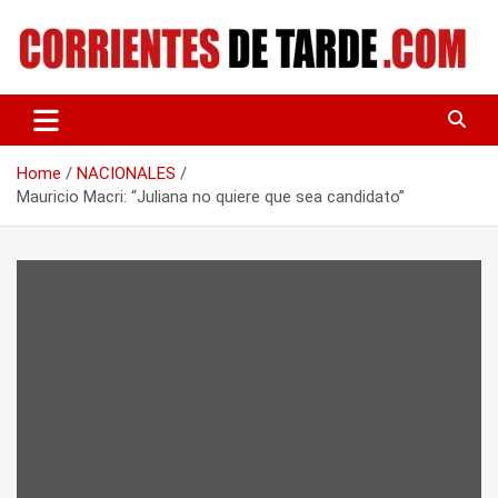
Skip
to
content
Tu portal de noticias
CORRIENTES DE TARDE
Home
NACIONALES
Mauricio Macri: “Juliana no quiere que sea candidato”