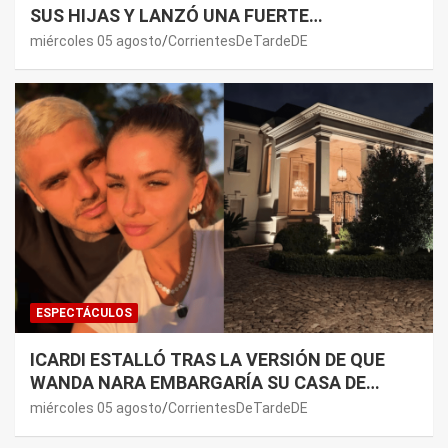
SUS HIJAS Y LANZÓ UNA FUERTE
PREMONICIÓN SOBRE MAURO ICARDI
miércoles 05 agosto
CorrientesDeTardeDE
ESPECTÁCULOS
ICARDI ESTALLÓ TRAS LA VERSIÓN DE QUE
WANDA NARA EMBARGARÍA SU CASA DE
NORDELTA: “NECESITAN RASCAR DE ALGÚN
miércoles 05 agosto
CorrientesDeTardeDE
LADO”