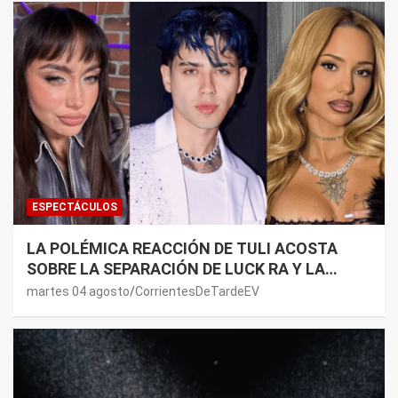
ESPECTÁCULOS
LA POLÉMICA REACCIÓN DE TULI ACOSTA
SOBRE LA SEPARACIÓN DE LUCK RA Y LA
JOAQUI: “¿MI VERDAD?”
martes 04 agosto
CorrientesDeTardeEV