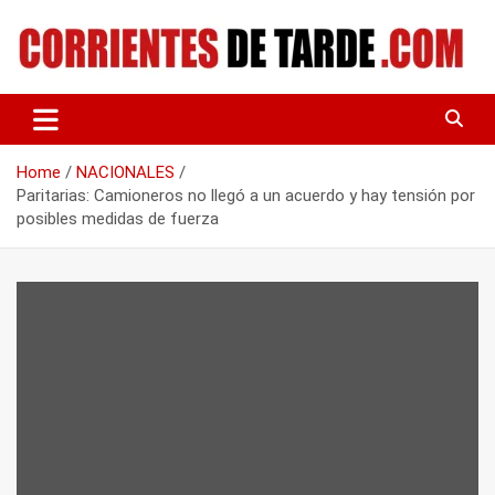
Skip
to
content
Tu portal de noticias
CORRIENTES DE TARDE
Home
NACIONALES
Paritarias: Camioneros no llegó a un acuerdo y hay tensión por
posibles medidas de fuerza