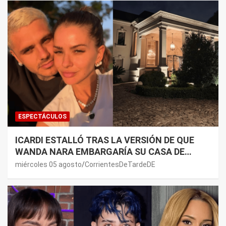
ESPECTÁCULOS
ICARDI ESTALLÓ TRAS LA VERSIÓN DE QUE
WANDA NARA EMBARGARÍA SU CASA DE
NORDELTA: “NECESITAN RASCAR DE ALGÚN
miércoles 05 agosto
CorrientesDeTardeDE
LADO”