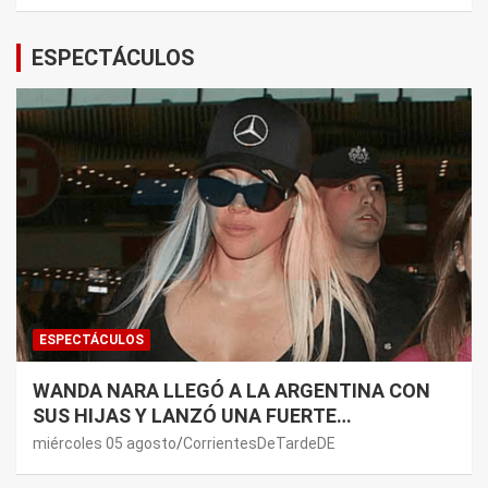
ESPECTÁCULOS
ESPECTÁCULOS
WANDA NARA LLEGÓ A LA ARGENTINA CON
SUS HIJAS Y LANZÓ UNA FUERTE
PREMONICIÓN SOBRE MAURO ICARDI
miércoles 05 agosto
CorrientesDeTardeDE