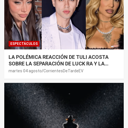
ESPECTÁCULOS
LA POLÉMICA REACCIÓN DE TULI ACOSTA
SOBRE LA SEPARACIÓN DE LUCK RA Y LA
JOAQUI: “¿MI VERDAD?”
martes 04 agosto
CorrientesDeTardeEV