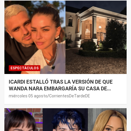
ESPECTÁCULOS
ICARDI ESTALLÓ TRAS LA VERSIÓN DE QUE
WANDA NARA EMBARGARÍA SU CASA DE
NORDELTA: “NECESITAN RASCAR DE ALGÚN
miércoles 05 agosto
CorrientesDeTardeDE
LADO”