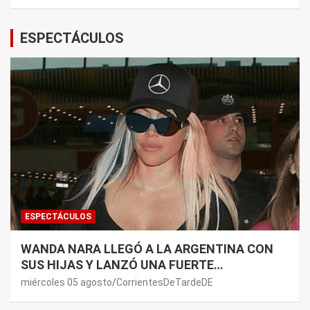
ESPECTÁCULOS
ESPECTÁCULOS
WANDA NARA LLEGÓ A LA ARGENTINA CON
SUS HIJAS Y LANZÓ UNA FUERTE
PREMONICIÓN SOBRE MAURO ICARDI
miércoles 05 agosto
CorrientesDeTardeDE