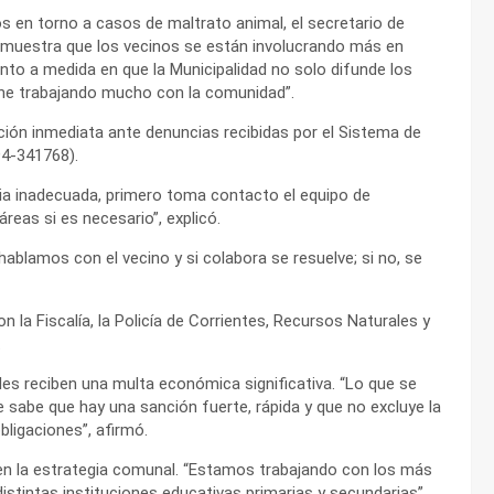
s en torno a casos de maltrato animal, el secretario de
demuestra que los vecinos se están involucrando más en
o a medida en que la Municipalidad no solo difunde los
ene trabajando mucho con la comunidad”.
nción inmediata ante denuncias recibidas por el Sistema de
94-341768).
ia inadecuada, primero toma contacto el equipo de
reas si es necesario”, explicó.
ablamos con el vecino y si colabora se resuelve; si no, se
 la Fiscalía, la Policía de Corrientes, Recursos Naturales y
.
bles reciben una multa económica significativa. “Lo que se
 sabe que hay una sanción fuerte, rápida y que no excluye la
bligaciones”, afirmó.
l en la estrategia comunal. “Estamos trabajando con los más
distintas instituciones educativas primarias y secundarias”,