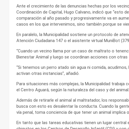
Ante el crecimiento de las denuncias hechas por los vecino
Coordinación de Capital, Hugo Calvano, indicó que “esto 
comparación al año pasado y progresivamente va en aument
casos en los que intervenimos, sino también porque se vi
En paralelo, la Municipalidad sostiene un protocolo de ate
Atención Ciudadana 147 o el asistente virtual MuniBot (37
“Cuando un vecino llama por un caso de maltrato o tenenc
Bienestar Animal y luego se coordinan acciones con otras á
“Si tenemos un perro atado sin agua ni comida, acudimos, h
activan otras instancias”, añadió.
Para situaciones más complejas, la Municipalidad trabaja con
el Centro Aguará, según la naturaleza del caso y del animal
Además de retirarle el animal al maltratador, los responsa
busca con esto es desalentar la conducta. Cuando la gente
vía penal, toma conciencia de que tener un animal implica o
En tanto que las tareas educativas tienen un lugar centra
chiquitos en los Centros de Desarrollo Infantil (CDI) y con 