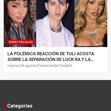
ESPECTÁCULOS
LA POLÉMICA REACCIÓN DE TULI ACOSTA
SOBRE LA SEPARACIÓN DE LUCK RA Y LA
JOAQUI: “¿MI VERDAD?”
martes 04 agosto
CorrientesDeTardeEV
Categorías