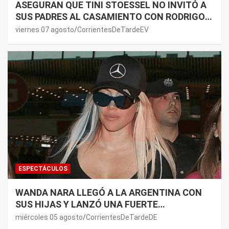
ASEGURAN QUE TINI STOESSEL NO INVITÓ A
SUS PADRES AL CASAMIENTO CON RODRIGO
DE PAUL: LOS MOTIVOS
viernes 07 agosto
CorrientesDeTardeEV
ESPECTÁCULOS
WANDA NARA LLEGÓ A LA ARGENTINA CON
SUS HIJAS Y LANZÓ UNA FUERTE
PREMONICIÓN SOBRE MAURO ICARDI
miércoles 05 agosto
CorrientesDeTardeDE