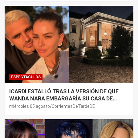
ESPECTÁCULOS
ICARDI ESTALLÓ TRAS LA VERSIÓN DE QUE
WANDA NARA EMBARGARÍA SU CASA DE
NORDELTA: “NECESITAN RASCAR DE ALGÚN
miércoles 05 agosto
CorrientesDeTardeDE
LADO”