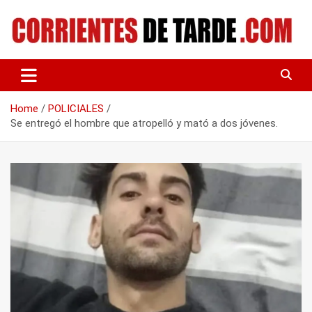
Skip
to
content
Tu portal de noticias
CORRIENTES DE TARDE
Home
POLICIALES
Se entregó el hombre que atropelló y mató a dos jóvenes.