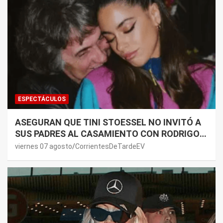
ESPECTÁCULOS
ASEGURAN QUE TINI STOESSEL NO INVITÓ A
SUS PADRES AL CASAMIENTO CON RODRIGO
DE PAUL: LOS MOTIVOS
viernes 07 agosto
CorrientesDeTardeEV