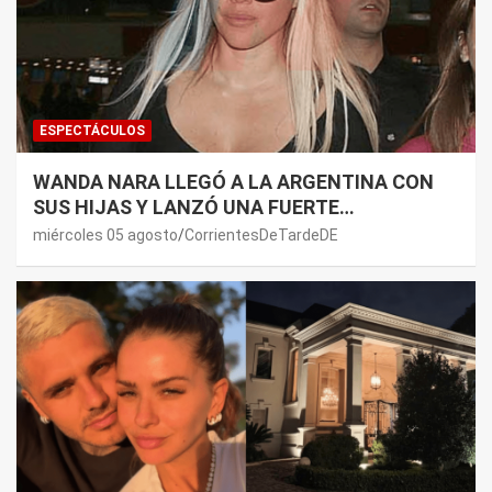
ESPECTÁCULOS
WANDA NARA LLEGÓ A LA ARGENTINA CON
SUS HIJAS Y LANZÓ UNA FUERTE
PREMONICIÓN SOBRE MAURO ICARDI
miércoles 05 agosto
CorrientesDeTardeDE