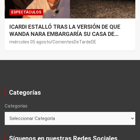
ESPECTÁCULOS
ICARDI ESTALLÓ TRAS LA VERSIÓN DE QUE
WANDA NARA EMBARGARÍA SU CASA DE
NORDELTA: “NECESITAN RASCAR DE ALGÚN
miércoles 05 agosto
CorrientesDeTardeDE
LADO”
Categorías
Categorías
Síguenos en nuestras Redes Sociales