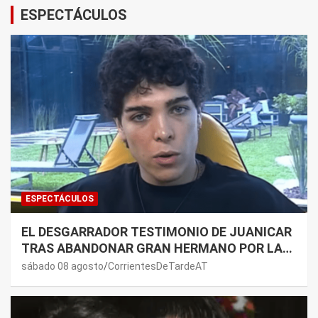
ESPECTÁCULOS
ESPECTÁCULOS
EL DESGARRADOR TESTIMONIO DE JUANICAR
TRAS ABANDONAR GRAN HERMANO POR LA
SALUD DE SU MAMÁ.
sábado 08 agosto
CorrientesDeTardeAT