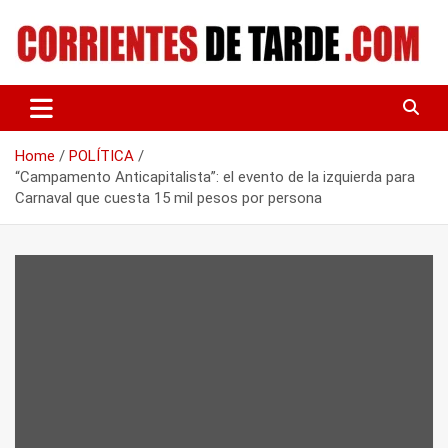
Skip
to
content
Tu portal de noticias
CORRIENTES DE TARDE
Home
POLÍTICA
“Campamento Anticapitalista”: el evento de la izquierda para
Carnaval que cuesta 15 mil pesos por persona