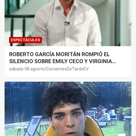
ESPECTÁCULOS
ROBERTO GARCÍA MORITÁN ROMPIÓ EL
SILENCIO SOBRE EMILY CECO Y VIRGINIA
GALLARDO: “DEDÍQUENSE A SUS VIDAS”
sábado 08 agosto
CorrientesDeTardeEV