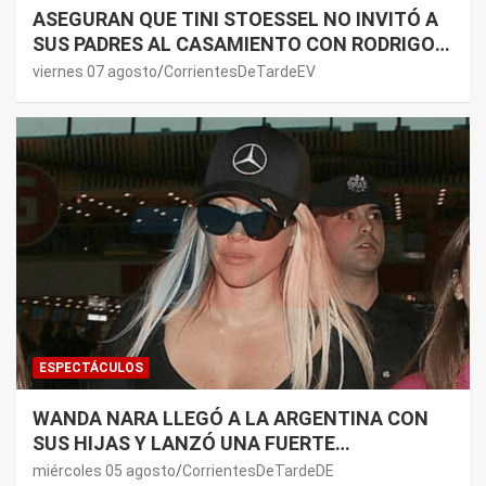
ASEGURAN QUE TINI STOESSEL NO INVITÓ A
SUS PADRES AL CASAMIENTO CON RODRIGO
DE PAUL: LOS MOTIVOS
viernes 07 agosto
CorrientesDeTardeEV
ESPECTÁCULOS
WANDA NARA LLEGÓ A LA ARGENTINA CON
SUS HIJAS Y LANZÓ UNA FUERTE
PREMONICIÓN SOBRE MAURO ICARDI
miércoles 05 agosto
CorrientesDeTardeDE