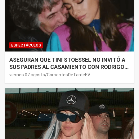
ESPECTÁCULOS
ASEGURAN QUE TINI STOESSEL NO INVITÓ A
SUS PADRES AL CASAMIENTO CON RODRIGO
DE PAUL: LOS MOTIVOS
viernes 07 agosto
CorrientesDeTardeEV