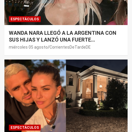
ESPECTÁCULOS
WANDA NARA LLEGÓ A LA ARGENTINA CON
SUS HIJAS Y LANZÓ UNA FUERTE
PREMONICIÓN SOBRE MAURO ICARDI
miércoles 05 agosto
CorrientesDeTardeDE
ESPECTÁCULOS