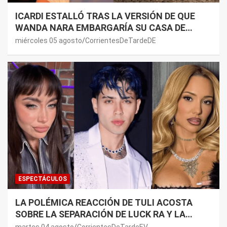
ICARDI ESTALLÓ TRAS LA VERSIÓN DE QUE
WANDA NARA EMBARGARÍA SU CASA DE
NORDELTA: “NECESITAN RASCAR DE ALGÚN
miércoles 05 agosto
CorrientesDeTardeDE
LADO”
ESPECTÁCULOS
LA POLÉMICA REACCIÓN DE TULI ACOSTA
SOBRE LA SEPARACIÓN DE LUCK RA Y LA
JOAQUI: “¿MI VERDAD?”
martes 04 agosto
CorrientesDeTardeEV