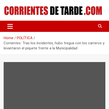
Skip
to
content
Tu portal de noticias
CORRIENTES DE TARDE
Home
POLÍTICA
Corrientes: Tras los incidentes, hubo tregua con los carreros y
levantaron el piquete frente a la Municipalidad