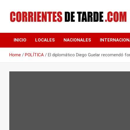
Skip
to
content
Tu portal de noticias
CORRIENTES DE
INICIO
LOCALES
NACIONALES
INTERNACION
TARDE
Home
POLÍTICA
El diplomático Diego Guelar recomendó for