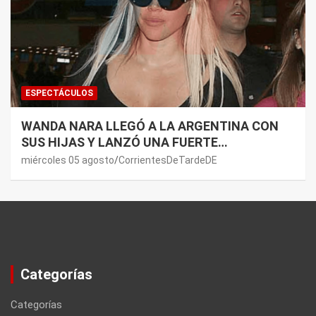
ESPECTÁCULOS
WANDA NARA LLEGÓ A LA ARGENTINA CON
SUS HIJAS Y LANZÓ UNA FUERTE
PREMONICIÓN SOBRE MAURO ICARDI
miércoles 05 agosto
CorrientesDeTardeDE
Categorías
Categorías