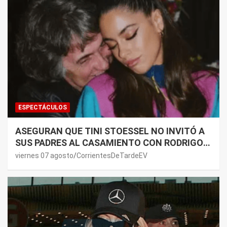
ESPECTÁCULOS
ASEGURAN QUE TINI STOESSEL NO INVITÓ A
SUS PADRES AL CASAMIENTO CON RODRIGO
DE PAUL: LOS MOTIVOS
viernes 07 agosto
CorrientesDeTardeEV