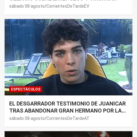
GALLARDO: “DEDÍQUENSE A SUS VIDAS”
sábado 08 agosto
CorrientesDeTardeEV
ESPECTÁCULOS
EL DESGARRADOR TESTIMONIO DE JUANICAR
TRAS ABANDONAR GRAN HERMANO POR LA
SALUD DE SU MAMÁ.
sábado 08 agosto
CorrientesDeTardeAT