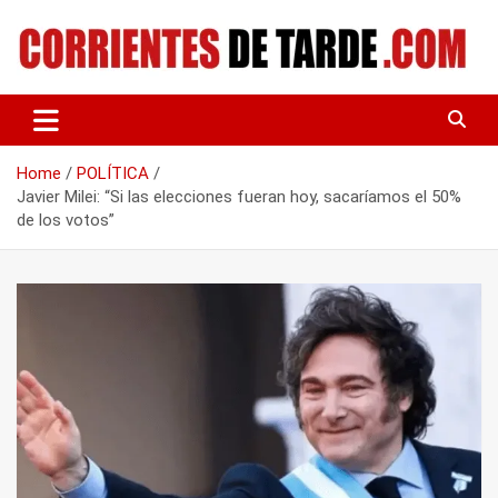
Skip
to
content
Tu portal de noticias
CORRIENTES DE TARDE
Home
POLÍTICA
Javier Milei: “Si las elecciones fueran hoy, sacaríamos el 50%
de los votos”