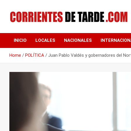
Skip
to
content
Tu portal de noticias
CORRIENTES DE
INICIO
LOCALES
NACIONALES
INTERNACION
TARDE
Home
POLÍTICA
Juan Pablo Valdés y gobernadores del Nor