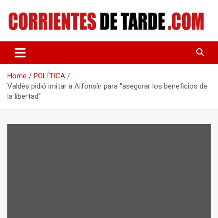
Skip
to
content
Tu portal de noticias
CORRIENTES DE TARDE
Home
POLÍTICA
Valdés pidió imitar a Alfonsín para “asegurar los beneficios de
la libertad”