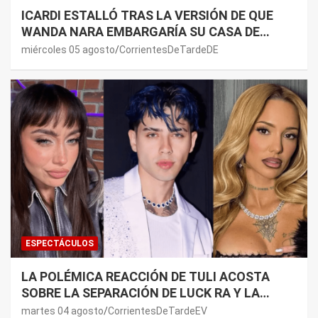
ICARDI ESTALLÓ TRAS LA VERSIÓN DE QUE
WANDA NARA EMBARGARÍA SU CASA DE
NORDELTA: “NECESITAN RASCAR DE ALGÚN
miércoles 05 agosto
CorrientesDeTardeDE
LADO”
ESPECTÁCULOS
LA POLÉMICA REACCIÓN DE TULI ACOSTA
SOBRE LA SEPARACIÓN DE LUCK RA Y LA
JOAQUI: “¿MI VERDAD?”
martes 04 agosto
CorrientesDeTardeEV