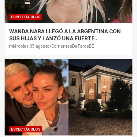
ESPECTÁCULOS
WANDA NARA LLEGÓ A LA ARGENTINA CON
SUS HIJAS Y LANZÓ UNA FUERTE
PREMONICIÓN SOBRE MAURO ICARDI
miércoles 05 agosto
CorrientesDeTardeDE
ESPECTÁCULOS