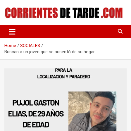
Skip
to
content
Tu portal de noticias
CORRIENTES DE TARDE
Home
SOCIALES
Buscan a un joven que se ausentó de su hogar