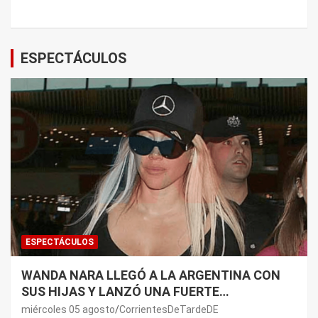
ESPECTÁCULOS
ESPECTÁCULOS
WANDA NARA LLEGÓ A LA ARGENTINA CON
SUS HIJAS Y LANZÓ UNA FUERTE
PREMONICIÓN SOBRE MAURO ICARDI
miércoles 05 agosto
CorrientesDeTardeDE