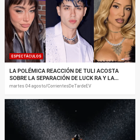
ESPECTÁCULOS
LA POLÉMICA REACCIÓN DE TULI ACOSTA
SOBRE LA SEPARACIÓN DE LUCK RA Y LA
JOAQUI: “¿MI VERDAD?”
martes 04 agosto
CorrientesDeTardeEV