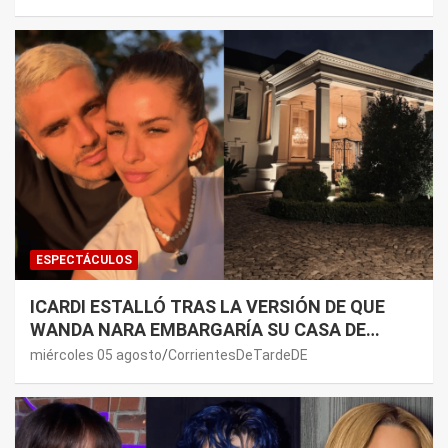
ESPECTÁCULOS
ICARDI ESTALLÓ TRAS LA VERSIÓN DE QUE
WANDA NARA EMBARGARÍA SU CASA DE
NORDELTA: “NECESITAN RASCAR DE ALGÚN
miércoles 05 agosto
CorrientesDeTardeDE
LADO”