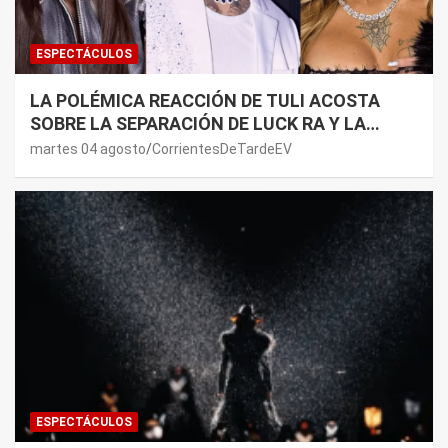
ESPECTÁCULOS
LA POLÉMICA REACCIÓN DE TULI ACOSTA
SOBRE LA SEPARACIÓN DE LUCK RA Y LA
JOAQUI: “¿MI VERDAD?”
martes 04 agosto
CorrientesDeTardeEV
ESPECTÁCULOS