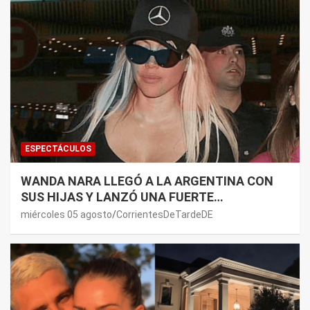
ESPECTÁCULOS
WANDA NARA LLEGÓ A LA ARGENTINA CON
SUS HIJAS Y LANZÓ UNA FUERTE
PREMONICIÓN SOBRE MAURO ICARDI
miércoles 05 agosto
CorrientesDeTardeDE