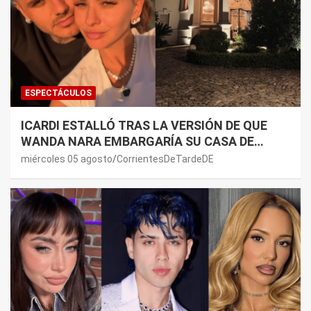
ESPECTÁCULOS
ICARDI ESTALLÓ TRAS LA VERSIÓN DE QUE
WANDA NARA EMBARGARÍA SU CASA DE
NORDELTA: “NECESITAN RASCAR DE ALGÚN
miércoles 05 agosto
CorrientesDeTardeDE
LADO”