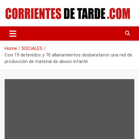
Skip
to
content
Tu portal de noticias
CORRIENTES DE TARDE
Home
SOCIALES
Con 19 detenidos y 70 allanamientos desbarataron una red de
producción de material de abuso infantil