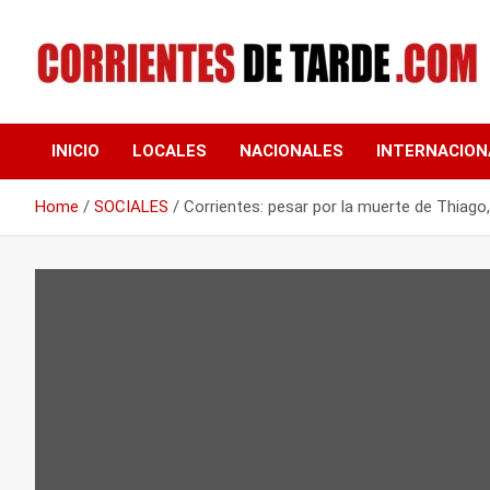
Skip
to
content
Tu portal de noticias
CORRIENTES DE
INICIO
LOCALES
NACIONALES
INTERNACION
TARDE
Home
SOCIALES
Corrientes: pesar por la muerte de Thiago