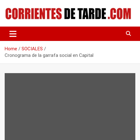
Skip
to
content
Tu portal de noticias
CORRIENTES DE TARDE
Home
SOCIALES
Cronograma de la garrafa social en Capital