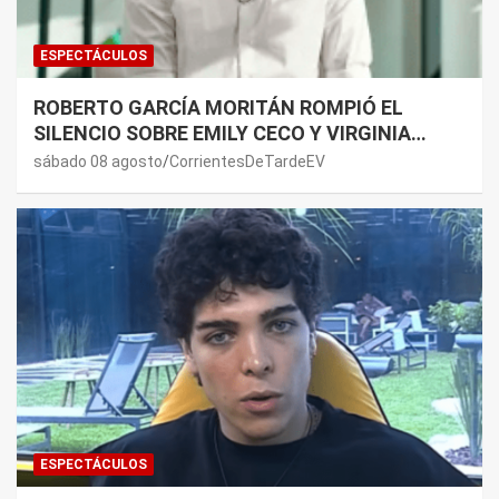
ESPECTÁCULOS
ROBERTO GARCÍA MORITÁN ROMPIÓ EL
SILENCIO SOBRE EMILY CECO Y VIRGINIA
GALLARDO: “DEDÍQUENSE A SUS VIDAS”
sábado 08 agosto
CorrientesDeTardeEV
ESPECTÁCULOS