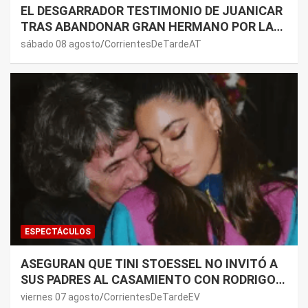
EL DESGARRADOR TESTIMONIO DE JUANICAR
TRAS ABANDONAR GRAN HERMANO POR LA
SALUD DE SU MAMÁ.
sábado 08 agosto
CorrientesDeTardeAT
ESPECTÁCULOS
ASEGURAN QUE TINI STOESSEL NO INVITÓ A
SUS PADRES AL CASAMIENTO CON RODRIGO
DE PAUL: LOS MOTIVOS
viernes 07 agosto
CorrientesDeTardeEV