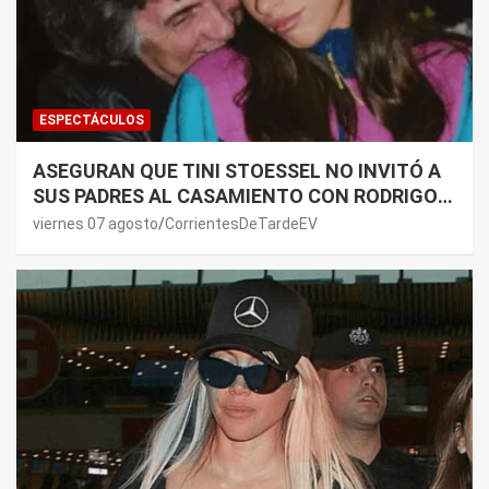
ESPECTÁCULOS
ASEGURAN QUE TINI STOESSEL NO INVITÓ A
SUS PADRES AL CASAMIENTO CON RODRIGO
DE PAUL: LOS MOTIVOS
viernes 07 agosto
CorrientesDeTardeEV