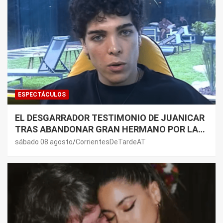
ESPECTÁCULOS
EL DESGARRADOR TESTIMONIO DE JUANICAR
TRAS ABANDONAR GRAN HERMANO POR LA
SALUD DE SU MAMÁ.
sábado 08 agosto
CorrientesDeTardeAT