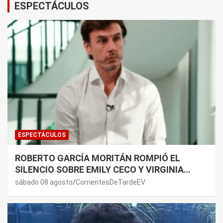
ESPECTÁCULOS
ESPECTÁCULOS
ROBERTO GARCÍA MORITÁN ROMPIÓ EL
SILENCIO SOBRE EMILY CECO Y VIRGINIA
GALLARDO: “DEDÍQUENSE A SUS VIDAS”
sábado 08 agosto
CorrientesDeTardeEV