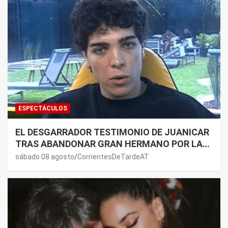
ESPECTÁCULOS
EL DESGARRADOR TESTIMONIO DE JUANICAR
TRAS ABANDONAR GRAN HERMANO POR LA
SALUD DE SU MAMÁ.
sábado 08 agosto
CorrientesDeTardeAT