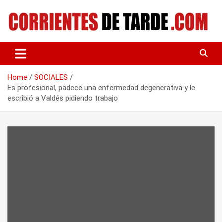
Skip
to
content
Tu portal de noticias
CORRIENTES DE TARDE
Home
SOCIALES
Es profesional, padece una enfermedad degenerativa y le
escribió a Valdés pidiendo trabajo