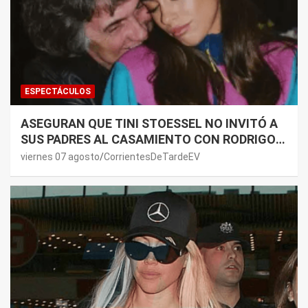
ESPECTÁCULOS
ASEGURAN QUE TINI STOESSEL NO INVITÓ A
SUS PADRES AL CASAMIENTO CON RODRIGO
DE PAUL: LOS MOTIVOS
viernes 07 agosto
CorrientesDeTardeEV