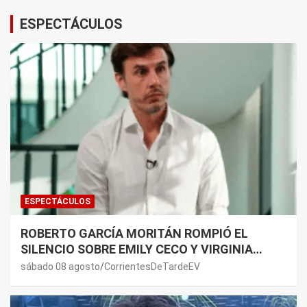
ESPECTÁCULOS
ESPECTÁCULOS
ROBERTO GARCÍA MORITÁN ROMPIÓ EL
SILENCIO SOBRE EMILY CECO Y VIRGINIA
GALLARDO: “DEDÍQUENSE A SUS VIDAS”
sábado 08 agosto
CorrientesDeTardeEV