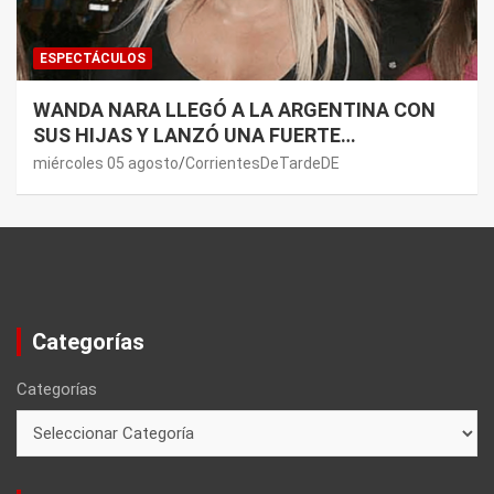
ESPECTÁCULOS
WANDA NARA LLEGÓ A LA ARGENTINA CON
SUS HIJAS Y LANZÓ UNA FUERTE
PREMONICIÓN SOBRE MAURO ICARDI
miércoles 05 agosto
CorrientesDeTardeDE
Categorías
Categorías