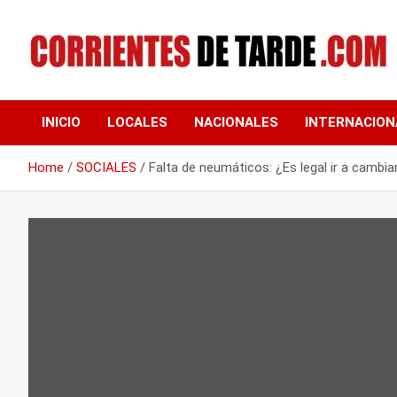
Skip
to
content
Tu portal de noticias
CORRIENTES DE
INICIO
LOCALES
NACIONALES
INTERNACION
TARDE
Home
SOCIALES
Falta de neumáticos: ¿Es legal ir a cambia