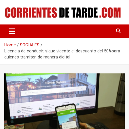
Skip
to
content
Tu portal de noticias
CORRIENTES DE TARDE
Home
SOCIALES
Licencia de conducir: sigue vigente el descuento del 50%para
quienes tramiten de manera digital