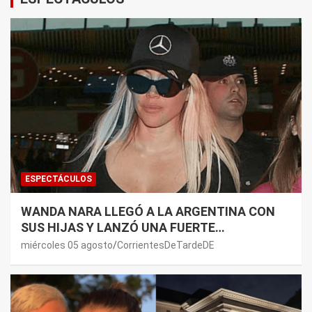
ESPECTÁCULOS
WANDA NARA LLEGÓ A LA ARGENTINA CON
SUS HIJAS Y LANZÓ UNA FUERTE
PREMONICIÓN SOBRE MAURO ICARDI
miércoles 05 agosto
CorrientesDeTardeDE