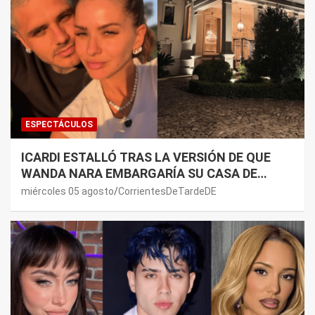
ESPECTÁCULOS
ICARDI ESTALLÓ TRAS LA VERSIÓN DE QUE
WANDA NARA EMBARGARÍA SU CASA DE
NORDELTA: “NECESITAN RASCAR DE ALGÚN
miércoles 05 agosto
CorrientesDeTardeDE
LADO”