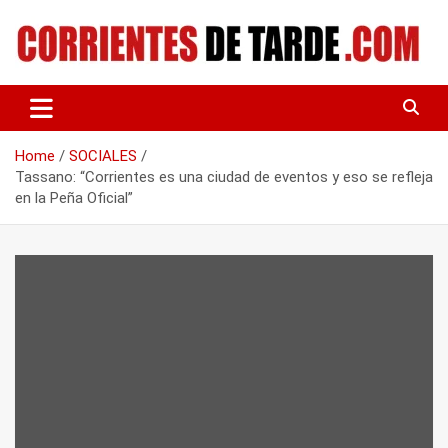
Skip
to
content
Tu portal de noticias
CORRIENTES DE TARDE
Home
SOCIALES
Tassano: “Corrientes es una ciudad de eventos y eso se refleja
en la Peña Oficial”