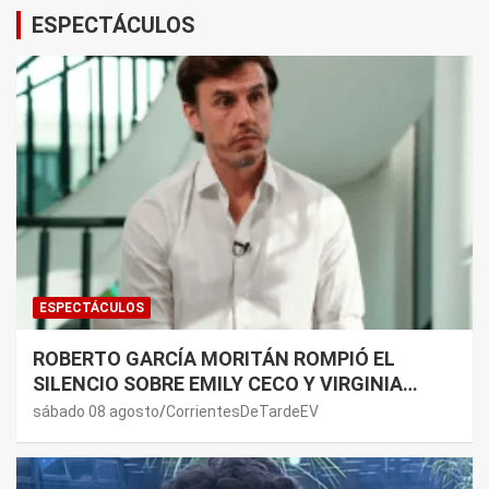
ESPECTÁCULOS
ESPECTÁCULOS
ROBERTO GARCÍA MORITÁN ROMPIÓ EL
SILENCIO SOBRE EMILY CECO Y VIRGINIA
GALLARDO: “DEDÍQUENSE A SUS VIDAS”
sábado 08 agosto
CorrientesDeTardeEV