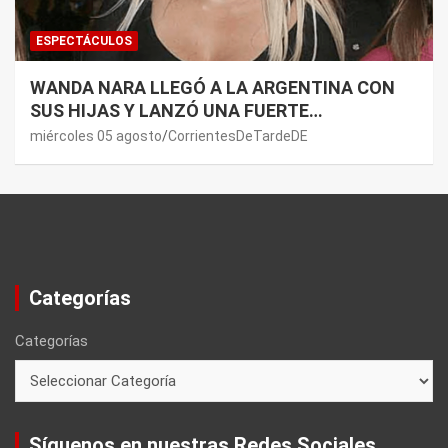
ESPECTÁCULOS
WANDA NARA LLEGÓ A LA ARGENTINA CON
SUS HIJAS Y LANZÓ UNA FUERTE
PREMONICIÓN SOBRE MAURO ICARDI
miércoles 05 agosto
CorrientesDeTardeDE
Categorías
Categorías
Síguenos en nuestras Redes Sociales