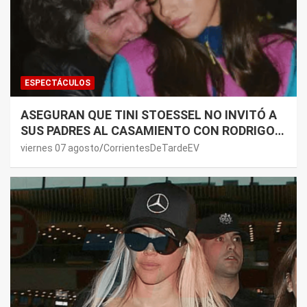
ESPECTÁCULOS
ASEGURAN QUE TINI STOESSEL NO INVITÓ A
SUS PADRES AL CASAMIENTO CON RODRIGO
DE PAUL: LOS MOTIVOS
viernes 07 agosto
CorrientesDeTardeEV