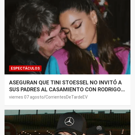
ESPECTÁCULOS
ASEGURAN QUE TINI STOESSEL NO INVITÓ A
SUS PADRES AL CASAMIENTO CON RODRIGO
DE PAUL: LOS MOTIVOS
viernes 07 agosto
CorrientesDeTardeEV