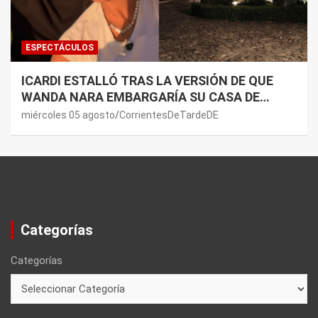
ESPECTÁCULOS
ICARDI ESTALLÓ TRAS LA VERSIÓN DE QUE
WANDA NARA EMBARGARÍA SU CASA DE
NORDELTA: “NECESITAN RASCAR DE ALGÚN
miércoles 05 agosto
CorrientesDeTardeDE
LADO”
Categorías
Categorías