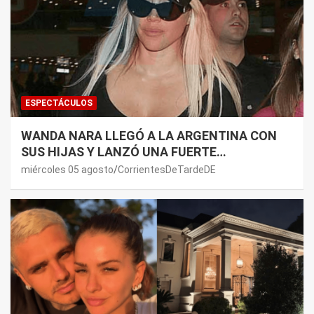
ESPECTÁCULOS
WANDA NARA LLEGÓ A LA ARGENTINA CON
SUS HIJAS Y LANZÓ UNA FUERTE
PREMONICIÓN SOBRE MAURO ICARDI
miércoles 05 agosto
CorrientesDeTardeDE