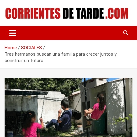
Skip
to
content
Tu portal de noticias
CORRIENTES DE TARDE
Home
SOCIALES
Tres hermanos buscan una familia para crecer juntos y
construir un futuro