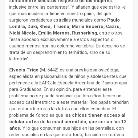
sumamente sexistas respecto de las mujeres
,
inclusive entre las cantantes”. Y añaden que ese estilo -el
que más incidencia tiene en nuestro país-, del que
surgieron verdaderas estrellas mundiales como
Paulo
Londra, Duki, Khea, Trueno, María Becerra, Cazzu,
Nicki Nicole, Emilia Mernes, Rusherking
, entre otros,
“está abocado exclusivamente a estos aspectos o,
cuando menos, son su columna vertebral. Es decir, no se
trata de un desprendimiento temático, sino de su
leitmotiv”.
Elvecia Trigo
(M. 5442) es una prestigiosa psicóloga,
especialista en psicoanálisis de niños y adolescentes que
pertenece a la EAPG, la Escuela Argentina de Psicoterapia
para Graduados. En su opinión, para entender este
problema no se puede soslayar que los niños tienen un
acceso casi irrestricto a este material: “los papás tendrían
que estar atentos a las letras que ellos escuchan. El
problema de fondo es que
los chicos tienen acceso al
celular antes de la edad permitida, que serían los 12
años.
Y lo que consumen sus hijos en las pantallas, con
redes sociales en las que está todo, también en materia