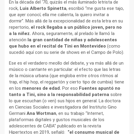
En la década del ‘70, quizás el más iluminado letrista de
rock,
Luis Alberto Spinetta
, escribió “me gusta ese tajo,
que ayer conocí; ella me calienta, la quiero invitar a
dormir”. Más allá de la excepcionalidad de esta letra en su
repertorio,
el rock llegaba a un público joven, pero no
a la niñez.
Ahora, seguramente, al prelado le llamó la
atención
la gran cantidad de niñas y adolescentes
que hubo en el recital de Tini en Montevideo
(como
sucedió aquí con su serie de shows en el Campo de Polo).
Ese es el verdadero meollo del debate, y va más allá de un
músico o cantante en particular: el efecto que las letras
de la música urbana (que engloba entre otros ritmos al
trap, el hip hop, el reggaetón y cierto tipo de cumbia) tiene
en los
menores de edad.
Por eso
Fuentes apuntó no
tanto a Tini, sino a la responsabilidad paterna
sobre
lo que escuchan (o ven) sus hijos en general. La doctora
en Ciencias Sociales e investigadora del Instituto Gino
Germani
Ana Wortman
, en su trabajo “Internet,
plataformas digitales y gustos musicales de los
adolescentes de CABA” publicado en la revista
Hipertextos en 2019, señaló:
“el consumo musical de