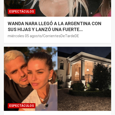
ESPECTÁCULOS
WANDA NARA LLEGÓ A LA ARGENTINA CON
SUS HIJAS Y LANZÓ UNA FUERTE
PREMONICIÓN SOBRE MAURO ICARDI
miércoles 05 agosto
CorrientesDeTardeDE
ESPECTÁCULOS