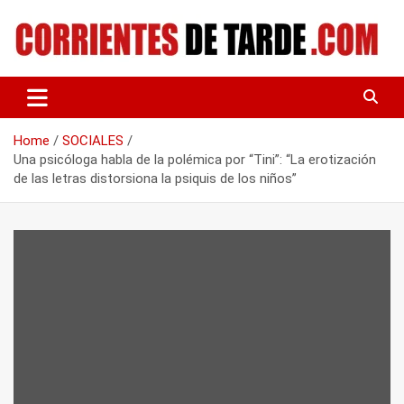
Skip
to
content
Tu portal de noticias
CORRIENTES DE TARDE
Home
SOCIALES
Una psicóloga habla de la polémica por “Tini”: “La erotización
de las letras distorsiona la psiquis de los niños”