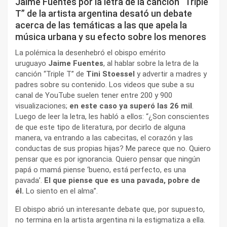
Jaime Fuentes por la letra de la canción “Triple
T” de la artista argentina desató un debate
acerca de las temáticas a las que apela la
música urbana y su efecto sobre los menores
La polémica la desenhebró el obispo emérito
uruguayo
Jaime Fuentes
, al hablar sobre la letra de la
canción “Triple T” de
Tini Stoessel
y advertir a madres y
padres sobre su contenido. Los videos que sube a su
canal de YouTube suelen tener entre 200 y 900
visualizaciones;
en este caso ya superó las 26 mil
.
Luego de leer la letra, les habló a ellos: “¿Son conscientes
de que este tipo de literatura, por decirlo de alguna
manera, va entrando a las cabecitas, el corazón y las
conductas de sus propias hijas? Me parece que no. Quiero
pensar que es por ignorancia. Quiero pensar que ningún
papá o mamá piense ‘bueno, está perfecto, es una
pavada’.
El que piense que es una pavada, pobre de
él.
Lo siento en el alma”.
El obispo abrió un interesante debate que, por supuesto,
no termina en la artista argentina ni la estigmatiza a ella.