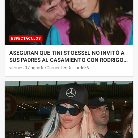
ESPECTÁCULOS
ASEGURAN QUE TINI STOESSEL NO INVITÓ A
SUS PADRES AL CASAMIENTO CON RODRIGO
DE PAUL: LOS MOTIVOS
viernes 07 agosto
CorrientesDeTardeEV