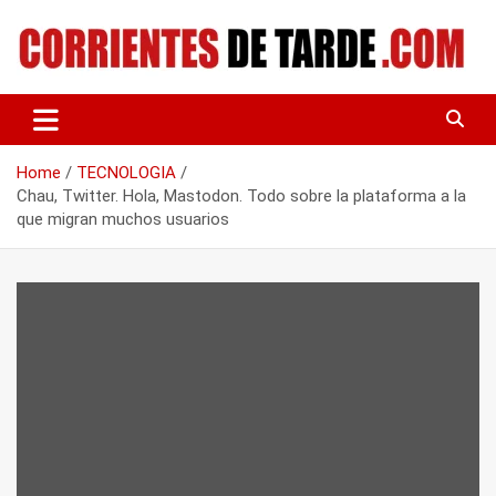
Skip
to
content
Tu portal de noticias
CORRIENTES DE TARDE
Home
TECNOLOGIA
Chau, Twitter. Hola, Mastodon. Todo sobre la plataforma a la
que migran muchos usuarios