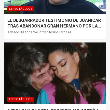
ESPECTÁCULOS
EL DESGARRADOR TESTIMONIO DE JUANICAR
TRAS ABANDONAR GRAN HERMANO POR LA
SALUD DE SU MAMÁ.
sábado 08 agosto
CorrientesDeTardeAT
ESPECTÁCULOS