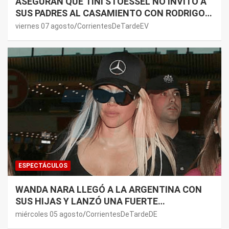
ASEGURAN QUE TINI STOESSEL NO INVITÓ A
SUS PADRES AL CASAMIENTO CON RODRIGO
DE PAUL: LOS MOTIVOS
viernes 07 agosto
CorrientesDeTardeEV
ESPECTÁCULOS
WANDA NARA LLEGÓ A LA ARGENTINA CON
SUS HIJAS Y LANZÓ UNA FUERTE
PREMONICIÓN SOBRE MAURO ICARDI
miércoles 05 agosto
CorrientesDeTardeDE