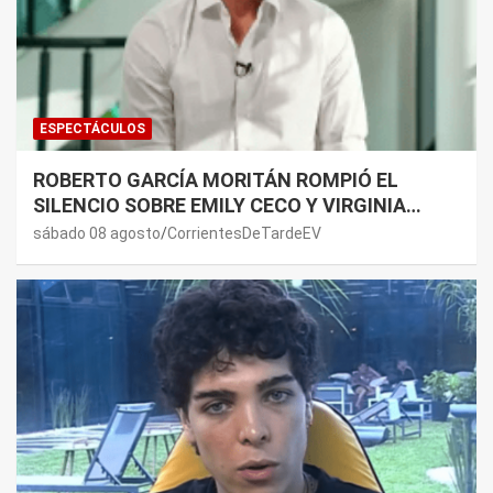
ESPECTÁCULOS
ROBERTO GARCÍA MORITÁN ROMPIÓ EL
SILENCIO SOBRE EMILY CECO Y VIRGINIA
GALLARDO: “DEDÍQUENSE A SUS VIDAS”
sábado 08 agosto
CorrientesDeTardeEV