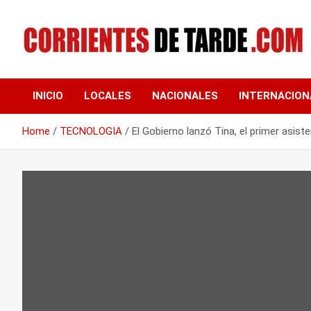
Skip
to
content
Tu portal de noticias
CORRIENTES DE
INICIO
LOCALES
NACIONALES
INTERNACION
TARDE
Home
TECNOLOGIA
El Gobierno lanzó Tina, el primer asiste