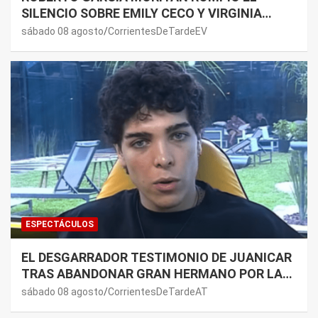
SILENCIO SOBRE EMILY CECO Y VIRGINIA
GALLARDO: “DEDÍQUENSE A SUS VIDAS”
sábado 08 agosto
CorrientesDeTardeEV
ESPECTÁCULOS
EL DESGARRADOR TESTIMONIO DE JUANICAR
TRAS ABANDONAR GRAN HERMANO POR LA
SALUD DE SU MAMÁ.
sábado 08 agosto
CorrientesDeTardeAT