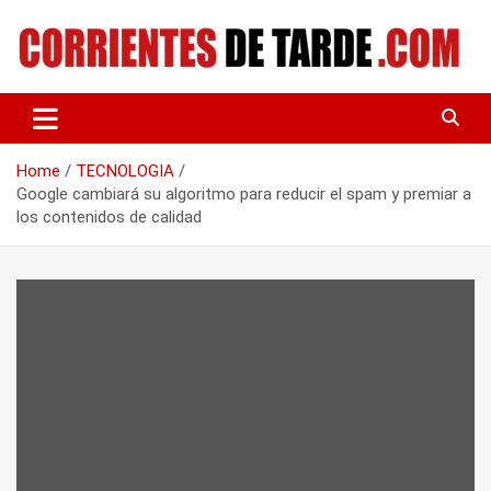
Skip
to
content
Tu portal de noticias
CORRIENTES DE TARDE
Home
TECNOLOGIA
Google cambiará su algoritmo para reducir el spam y premiar a
los contenidos de calidad