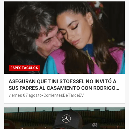
ESPECTÁCULOS
ASEGURAN QUE TINI STOESSEL NO INVITÓ A
SUS PADRES AL CASAMIENTO CON RODRIGO
DE PAUL: LOS MOTIVOS
viernes 07 agosto
CorrientesDeTardeEV