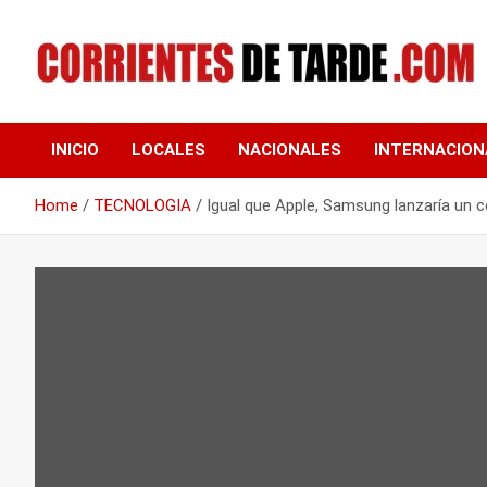
Skip
to
content
Tu portal de noticias
CORRIENTES DE
INICIO
LOCALES
NACIONALES
INTERNACION
TARDE
Home
TECNOLOGIA
Igual que Apple, Samsung lanzaría un cel